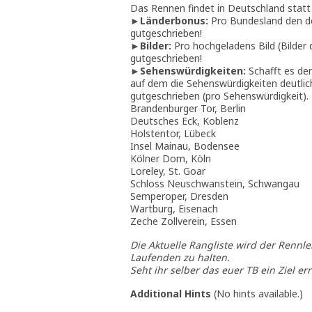
Das Rennen findet in Deutschland statt –
►
Länderbonus:
Pro Bundesland den de
gutgeschrieben!
►
Bilder:
Pro hochgeladens Bild (Bilder 
gutgeschrieben!
►
Sehenswürdigkeiten:
Schafft es de
auf dem die Sehenswürdigkeiten deutli
gutgeschrieben (pro Sehenswürdigkeit).
Brandenburger Tor, Berlin
Deutsches Eck, Koblenz
Holstentor, Lübeck
Insel Mainau, Bodensee
Kölner Dom, Köln
Loreley, St. Goar
Schloss Neuschwanstein, Schwangau
Semperoper, Dresden
Wartburg, Eisenach
Zeche Zollverein, Essen
Die Aktuelle Rangliste wird der Rennle
Laufenden zu halten.
Seht ihr selber das euer TB ein Ziel err
Additional Hints
(
No hints available.
)