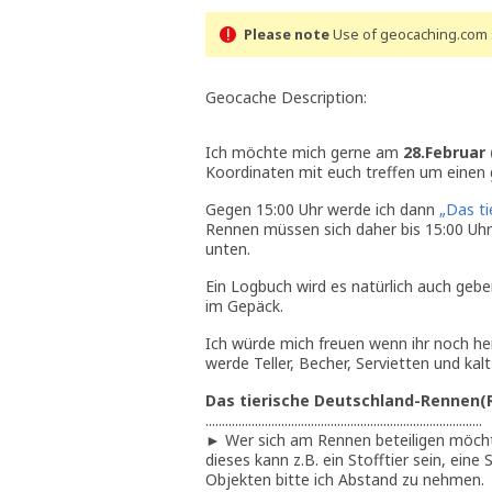
Please note
Use of geocaching.com s
Geocache Description:
Ich möchte mich gerne am
28.Februar
Koordinaten mit euch treffen um einen 
Gegen 15:00 Uhr werde ich dann
„Das t
Rennen müssen sich daher bis 15:00 Uhr 
unten.
Ein Logbuch wird es natürlich auch geb
im Gepäck.
Ich würde mich freuen wenn ihr noch h
werde Teller, Becher, Servietten und kal
Das tierische Deutschland-Rennen(
....................................................................................
► Wer sich am Rennen beteiligen möchte
dieses kann z.B. ein Stofftier sein, ei
Objekten bitte ich Abstand zu nehmen.