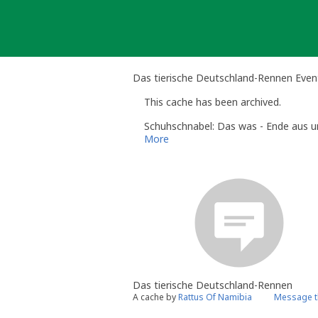
Skip
to
content
Das tierische Deutschland-Rennen Even
This cache has been archived.
Schuhschnabel: Das was - Ende aus un
More
Das tierische Deutschland-Rennen
A cache by
Rattus Of Namibia
Message t