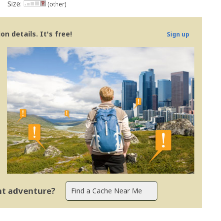
Size:
(other)
n details. It's free!
Sign up
ent adventure?