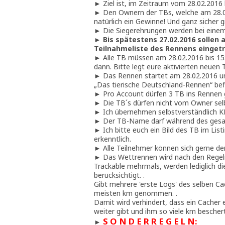
► Ziel ist, im Zeitraum vom 28.02.2016 
► Den Ownern der TBs, welche am 28.02
natürlich ein Gewinne! Und ganz sicher 
► Die Siegerehrungen werden bei eine
►
Bis spätestens 27.02.2016 sollen
Teilnahmeliste des Rennens eingetr
► Alle TB müssen am 28.02.2016 bis 15:
dann. Bitte legt eure aktivierten neuen 
► Das Rennen startet am 28.02.2016 um 
„Das tierische Deutschland-Rennen“ befi
► Pro Account dürfen 3 TB ins Rennen 
► Die TB´s dürfen nicht vom Owner sel
► Ich übernehmen selbstverständlich K
► Der TB-Name darf während des gesa
► Ich bitte euch ein Bild des TB im Listi
erkenntlich.
► Alle Teilnehmer können sich gerne d
► Das Wettrennen wird nach den Regeln
Trackable mehrmals, werden lediglich di
berücksichtigt. .
Gibt mehrere 'erste Logs' des selben C
meisten km genommen. .
Damit wird verhindert, dass ein Cacher 
weiter gibt und ihm so viele km besche
S O N D E R R E G E L N:
►