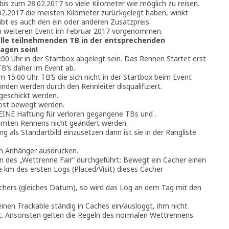
bis zum 28.02.2017 so viele Kilometer wie möglich zu reisen.
.2017 die meisten Kilometer zurückgelegt haben, winkt
gibt es auch den ein oder anderen Zusatzpreis.
m weiteren Event im Februar 2017 vorgenommen.
 alle teilnehmenden TB in der entsprechenden
agen sein!
00 Uhr in der Startbox abgelegt sein. Das Rennen Startet erst
TB’s daher im Event ab.
15:00 Uhr. TB’S die sich nicht in der Startbox beim Event
nden werden durch den Rennleiter disqualifiziert.
geschickt werden.
bst bewegt werden.
EINE Haftung für verloren gegangene TBs und .
mten Rennens nicht geändert werden.
ng als Standartbild einzusetzen dann ist sie in der Rangliste
en Anhänger ausdrucken.
 des „Wettrenne Fair“ durchgeführt: Bewegt ein Cacher einen
e km des ersten Logs (Placed/Visit) dieses Cacher
achers (gleiches Datum), so wird das Log an dem Tag mit den
einen Trackable ständig in Caches ein/ausloggt, ihm nicht
rt. Ansonsten gelten die Regeln des normalen Wettrennens.