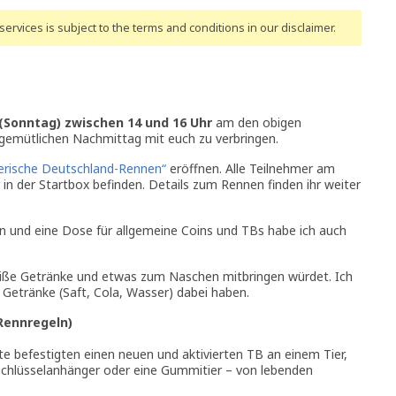
ervices is subject to the terms and conditions
in our disclaimer
.
 (Sonntag) zwischen 14 und 16 Uhr
am den obigen
gemütlichen Nachmittag mit euch zu verbringen.
ierische Deutschland-Rennen“
eröffnen. Alle Teilnehmer am
in der Startbox befinden. Details zum Rennen finden ihr weiter
en und eine Dose für allgemeine Coins und TBs habe ich auch
eiße Getränke und etwas zum Naschen mitbringen würdet. Ich
t Getränke (Saft, Cola, Wasser) dabei haben.
Rennregeln)
 befestigten einen neuen und aktivierten TB an einem Tier,
ne Schlüsselanhänger oder eine Gummitier – von lebenden