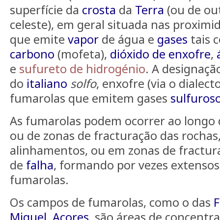
superfície da
crosta
da
Terra
(ou de ou
celeste), em geral situada nas proxim
que emite
vapor
de água e
gases
tais
carbono
(mofeta),
dióxido de enxofre
,
e
sufureto de hidrogénio
. A designaç
do
italiano
solfo
, enxofre (via o dialecto
fumarolas que emitem gases
sulfuros
As fumarolas podem ocorrer ao longo 
ou de zonas de fracturação das rocha
alinhamentos, ou em zonas de fractura
de
falha
, formando por vezes extenso
fumarolas.
Os campos de fumarolas, como o das
F
Miguel
,
Açores
, são áreas de concentr