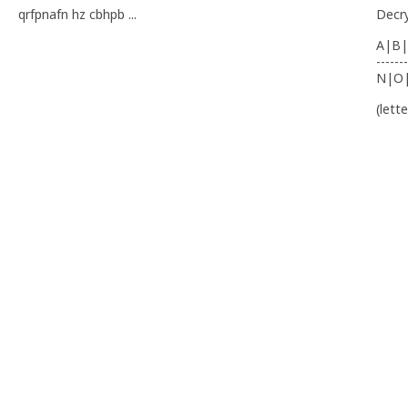
qrfpnafn hz cbhpb ...
Decr
A|B|
-------
N|O
(lett