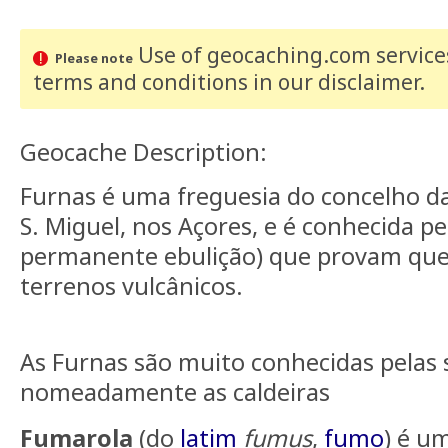
Use of geocaching.com services
Please note
terms and conditions
in our disclaimer
.
Geocache Description:
Furnas é uma freguesia do concelho da
S. Miguel, nos Açores, e é conhecida pe
permanente ebulição) que provam qu
terrenos vulcânicos.
As Furnas são muito conhecidas pelas 
nomeadamente as caldeiras
Fumarola
(do
latim
fumus
,
fumo
) é u