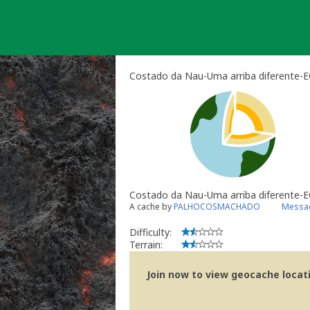
Skip
to
content
Costado da Nau-Uma arriba diferente
Costado da Nau-Uma arriba diferente
A cache by
PALHOCOSMACHADO
Messag
Difficulty:
Terrain:
Join now to view geocache locatio