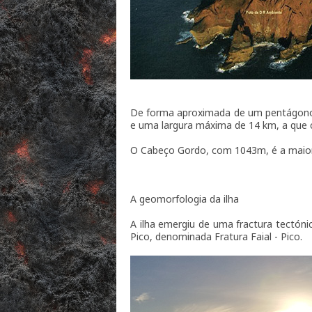
De forma aproximada de um pentágono 
e uma largura máxima de 14 km, a que
O Cabeço Gordo, com 1043m, é a maior a
A geomorfologia da ilha
A ilha emergiu de uma fractura tectón
Pico, denominada Fratura Faial - Pico.