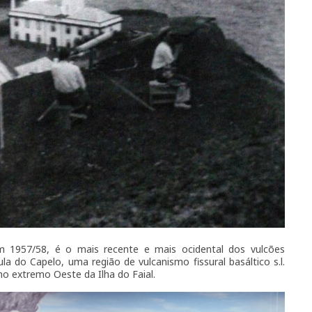
 1957/58, é o mais recente e mais ocidental dos vulcões
 do Capelo, uma região de vulcanismo fissural basáltico s.l.
no extremo Oeste da Ilha do Faial.