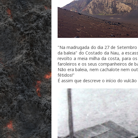
"Na madrugada do dia 27 de Setembro d
da baleia" do Costado da Nau, a escas
revolto a meia milha da costa, para os
faroleiros e os seus companheiros de 
Não era baleia, nem cachalote nem outr
fétidos!"
É assim que descreve o início do vulcão