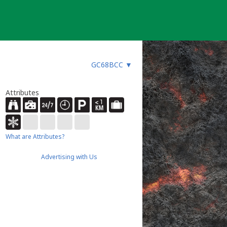
GC68BCC
▼
Attributes
What are Attributes?
Advertising with Us