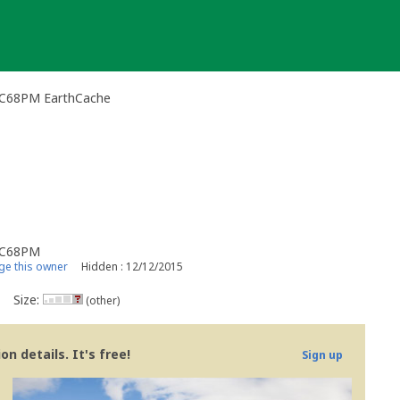
-EC68PM EarthCache
-EC68PM
e this owner
Hidden : 12/12/2015
Size:
(other)
n details. It's free!
Sign up