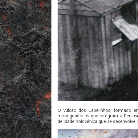
O vulcão dos Capelinhos, formado em
monogenéticos que integram a Península
de idade holocénica que se desenvolve 