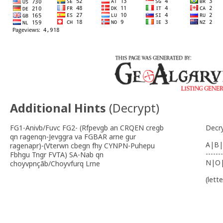
Additional Hints
(
Decrypt
)
FG1-Anivb/Fuvc FG2- (Rfpevgb an CRQEN cregb
Decr
qn ragenqn-Jevggra va FGBAR arne gur
A|B|
ragenapr)-(Vterwn cbegn fhy CYNPN-Puhepu
-------
Fbhgu Tngr FVTA) SA-Nab qn
N|O
choyvpnçãb/Choyvfurq Lrne
(lett