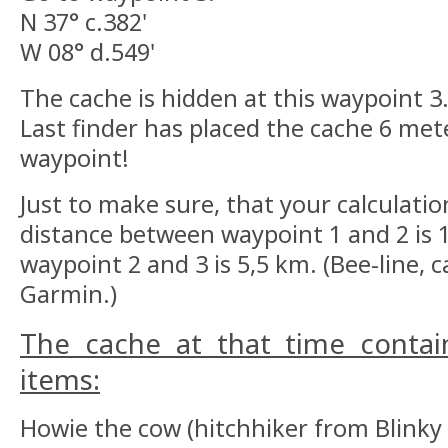
N 37° c.382'
W 08° d.549'
The cache is hidden at this waypoint 3.
Last finder has placed the cache 6 met
waypoint!
Just to make sure, that your calculati
distance between waypoint 1 and 2 is 
waypoint 2 and 3 is 5,5 km. (Bee-line, 
Garmin.)
The cache at that time contai
items:
Howie the cow (hitchhiker from Blinky 