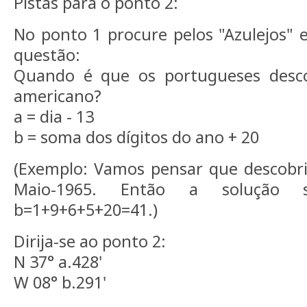
Pistas para o ponto 2:
No ponto 1 procure pelos "Azulejos" 
questão:
Quando é que os portugueses desco
americano?
a = dia - 13
b = soma dos dígitos do ano + 20
(Exemplo: Vamos pensar que descobri
Maio-1965. Então a solução s
b=1+9+6+5+20=41.)
Dirija-se ao ponto 2:
N 37° a.428'
W 08° b.291'