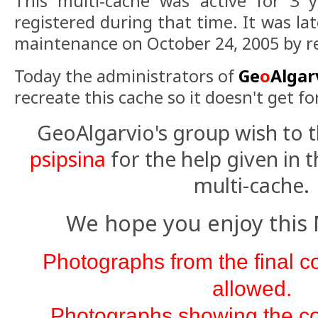
This multi-cache was active for 3 
registered during that time. It was lat
maintenance on October 24, 2005 by r
Today the administrators of
Ge
o
Algar
recreate this cache so it doesn't get f
GeoAlgarvio's group wish to 
psipsina
for the help given in t
multi-cache.
We hope you enjoy this 
Photographs from the final c
allowed.
Photographs showing the con