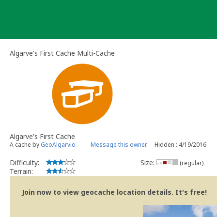
Skip
to
content
Algarve's First Cache Multi-Cache
Algarve's First Cache
A cache by
GeoAlgarvio
Message this owner
Hidden : 4/19/2016
Difficulty:
Size:
(regular)
Terrain:
Join now to view geocache location details. It's free!