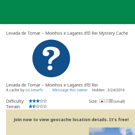
Skip
to
content
Levada de Tomar – Moinhos e Lagares d’El Rei Mystery Cache
Levada de Tomar – Moinhos e Lagares d’El Rei
A cache by
os.smurfs
Message this owner
Hidden : 3/24/2016
Difficulty:
Size:
(small)
Terrain:
Join now to view geocache location details. It's free!