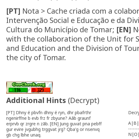
[PT]
Nota > Cache criada com a colabo
Intervenção Social e Educação e da Div
Cultura do Município de Tomar;
[EN]
No
with the collaboration of the Unit for 
and Education and the Division of Tou
the city of Tomar.
Additional Hints
(
Decrypt
)
[PT] Dhny é pbvfn dhny é ryn, dhr pbafrthr
Decr
ngenirffne b evb frz fr zbyune? Aãb graunf
A|B|
erprvb qr zrgre n zãb. [EN] Jung guvat pna pebff
-------
gur evire jvgubhg trggvat jrg? Qba'g or nsenvq
N|O
gb chg lbhe unaq.