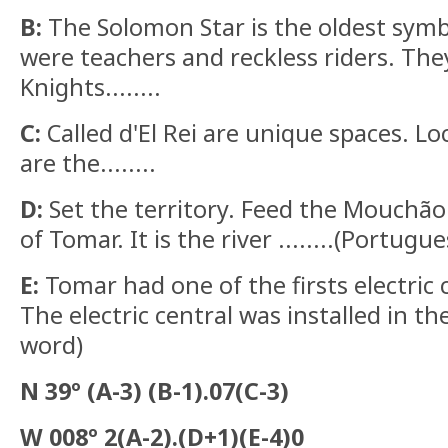
B:
The Solomon Star is the oldest symb
were teachers and reckless riders. Th
Knights........
C:
Called d'El Rei are unique spaces. L
are the........
D:
Set the territory. Feed the Mouchão 
of Tomar. It is the river ........(Portugu
E:
Tomar had one of the firsts electric 
The electric central was installed in the
word)
N 39º (A-3) (B-1).07(C-3)
W 008º 2(A-2).(D+1)(E-4)0