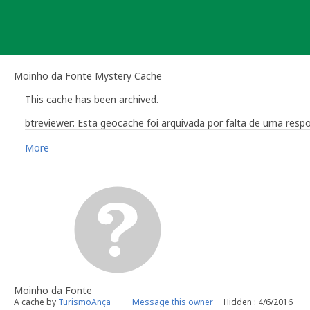
Skip
to
content
Moinho da Fonte Mystery Cache
This cache has been archived.
btreviewer: Esta geocache foi arquivada por falta de uma re
More
Bruno Rodrigues - btreviewer
Geocaching Community Volunteer Reviewer
Work with the reviewer, not against him
Moinho da Fonte
A cache by
TurismoAnça
Message this owner
Hidden : 4/6/2016