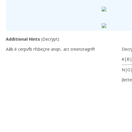
Additional Hints
(
Decrypt
)
Aãb é cerpvfb rfsbeçne anqn.. arz sreenzragnf!!
Decr
A|B|
-------
N|O
(lett