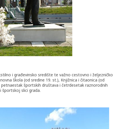
stilno i građevinsko središte te važno cestovno i željezničko
ovna škola (od sredine 19. st.), Knjižnica i čitaonica (od
, petnaestak športskih društava i četrdesetak raznorodnih
 športskoj slici grada.