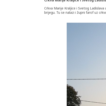
Crkva Marije Kraljice i Svetog Ladisl
Crkva Marije Kraljice i Svetog Ladisla
brijegu. Tu se nalazi i župni farof uz cr