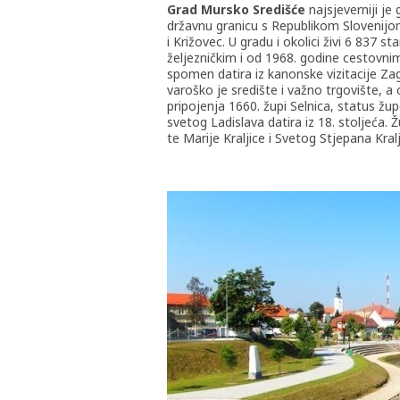
Grad Mursko Središće
najsjeverniji je
državnu granicu s Republikom Slovenijom
i Križovec. U gradu i okolici živi 6 837
željezničkim i od 1968. godine cestovni
spomen datira iz kanonske vizitacije Zag
varoško je središte i važno trgovište, 
pripojenja 1660. župi Selnica, status žup
svetog Ladislava datira iz 18. stoljeća. Ž
te Marije Kraljice i Svetog Stjepana Kral