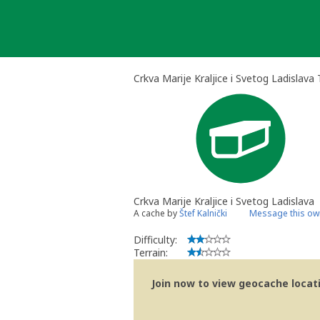
Skip
to
content
Crkva Marije Kraljice i Svetog Ladislava
Crkva Marije Kraljice i Svetog Ladislava
A cache by
Štef Kalnički
Message this ow
Difficulty:
Terrain:
Join now to view geocache locatio