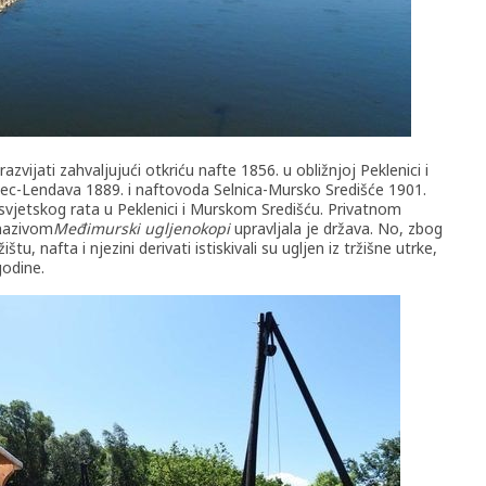
vijati zahvaljujući otkriću nafte 1856. u obližnjoj Peklenici i
kovec-Lendava 1889. i naftovoda Selnica-Mursko Središće 1901.
 svjetskog rata u Peklenici i Murskom Središću. Privatnom
nazivom
Međimurski ugljenokopi
upravljala je država. No, zbog
u, nafta i njezini derivati istiskivali su ugljen iz tržišne utrke,
godine.