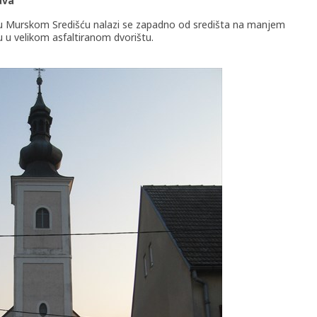
ava
va u Murskom Središću nalazi se zapadno od središta na manjem
kvu u velikom asfaltiranom dvorištu.