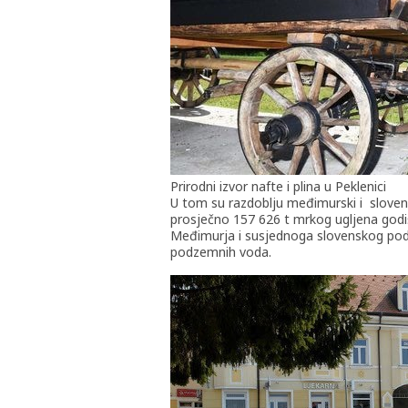
Prirodni izvor nafte i plina u Peklenici
U tom su razdoblju međimurski i slovens
prosječno 157 626 t mrkog ugljena godiš
Međimurja i susjednoga slovenskog pod
podzemnih voda.