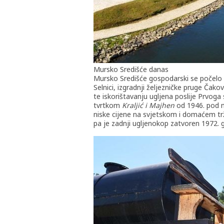
Mursko Središće danas
Mursko Središće gospodarski se počelo raz
Selnici, izgradnji željezničke pruge Ča
te iskorištavanju ugljena poslije Prvoga
tvrtkom
Kraljić i Majhen
od 1946. pod 
niske cijene na svjetskom i domaćem tržišt
pa je zadnji ugljenokop zatvoren 1972. 