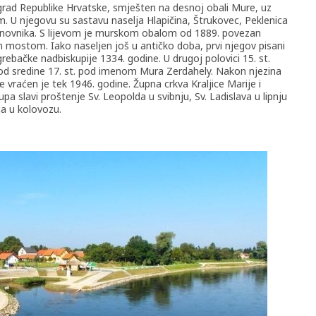
 grad Republike Hrvatske, smješten na desnoj obali Mure, uz
. U njegovu su sastavu naselja Hlapičina, Štrukovec, Peklenica
 stanovnika. S lijevom je murskom obalom od 1889. povezan
m mostom. Iako naseljen još u antičko doba, prvi njegov pisani
rebačke nadbiskupije 1334. godine. U drugoj polovici 15. st.
a od sredine 17. st. pod imenom Mura Zerdahely. Nakon njezina
e vraćen je tek 1946. godine. Župna crkva Kraljice Marije i
upa slavi proštenje Sv. Leopolda u svibnju, Sv. Ladislava u lipnju
ja u kolovozu.