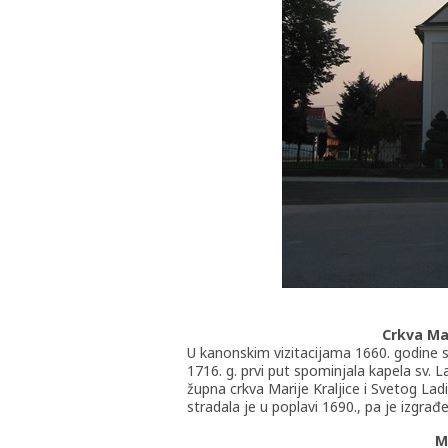
Crkva Mar
U kanonskim vizitacijama 1660. godine s
1716. g. prvi put spominjala kapela sv. 
župna crkva Marije Kraljice i Svetog Ladi
stradala je u poplavi 1690., pa je izgrađ
M