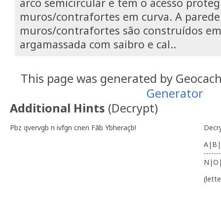
arco semicircular e tem o acesso proteg
muros/contrafortes em curva. A parede 
muros/contrafortes são construídos em
argamassada com saibro e cal.
.
This page was generated by Geocac
Generator
Additional Hints
(
Decrypt
)
Pbz qvervgb n ivfgn cnen Fãb Ybheraçb!
Decr
A|B|
-------
N|O
(lett