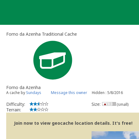
Skip
to
content
Forno da Azenha Traditional Cache
Forno da Azenha
A cache by
Sundays
Message this owner
Hidden : 5/8/2016
Difficulty:
Size:
(small)
Terrain:
Join now to view geocache location details. It's free!