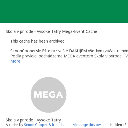
Skip
to
content
Skola v prirode - Vysoke Tatry Mega-Event Cache
This cache has been archived.
SimonCooper.sk: Ešte raz veľké ĎAKUJEM všetkým zúčastneným
Podľa pravidiel odchádzame MEGA eventom Škola v prírode - Vy
budúcom roku, pravdepodobne v tieni Nízkych Tatier.
More
Prajem úspešný školský rok a množstvo nezabudnuteľných keše
Simon Cooper
Skola v prirode - Vysoke Tatry
A cache by
Simon Cooper & friends
Message this owner
Hidden : Sa