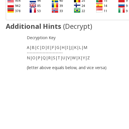
Additional Hints
(
Decrypt
)
Decryption Key
A|B|C|D|E|F|G|H|I|J|K|L|M
-------------------------
N|O|P|Q|R|S|T|U|V|W|X|Y|Z
(letter above equals below, and vice versa)