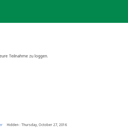
 eure Teilnahme zu loggen.
KA für dieses Jahr ist am
Freitag, 2. Dezember auf dem Christkindle
bt es bei GeocachingBW.
er
Hidden : Thursday, October 27, 2016