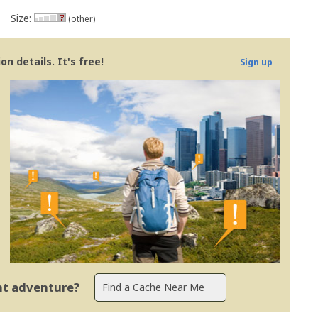
Size:
(other)
n details. It's free!
Sign up
ent adventure?