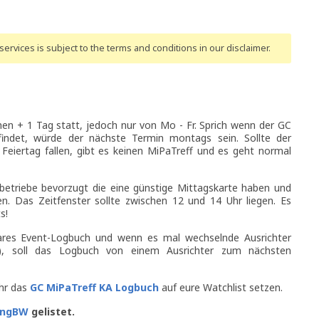
ervices is subject to the terms and conditions
in our disclaimer
.
en + 1 Tag statt, jedoch nur von Mo - Fr. Sprich wenn der GC
findet, würde der nächste Termin montags sein. Sollte der
 Feiertag fallen, gibt es keinen MiPaTreff und es geht normal
etriebe bevorzugt die eine günstige Mittagskarte haben und
en. Das Zeitfenster sollte zwischen 12 und 14 Uhr liegen. Es
s!
kbares Event-Logbuch und wenn es mal wechselnde Ausrichter
ht), soll das Logbuch von einem Ausrichter zum nächsten
ihr das
GC MiPaTreff KA Logbuch
auf eure Watchlist setzen.
ingBW
gelistet.