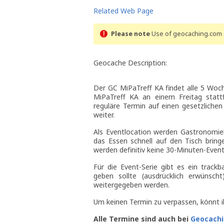
Related Web Page
Please note
Use of geocaching.com s
Geocache Description:
Der GC MiPaTreff KA findet alle 5 Woch
MiPaTreff KA an einem Freitag statt
reguläre Termin auf einen gesetzlichen
weiter.
Als Eventlocation werden Gastronomieb
das Essen schnell auf den Tisch bring
werden definitiv keine 30-Minuten-Event
Für die Event-Serie gibt es ein trac
geben sollte (ausdrücklich erwünsc
weitergegeben werden.
Um keinen Termin zu verpassen, könnt 
Alle Termine sind auch bei
Geocach