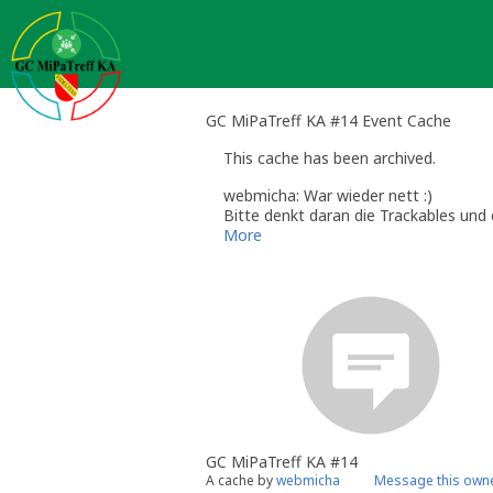
Skip
to
content
GC MiPaTreff KA #14 Event Cache
This cache has been archived.
webmicha: War wieder nett :)
Bitte denkt daran die Trackables und
Der nächste und letzte GC MiPaTreff 
More
Die
Vorschau auf die Termine 2017
gi
Viele Grüße,
webmicha
GC MiPaTreff KA #14
A cache by
webmicha
Message this own