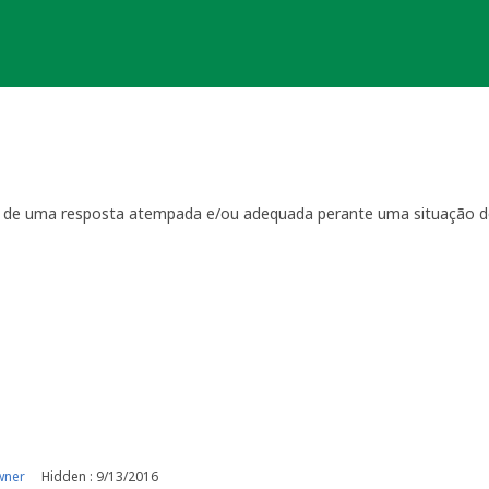
ta de uma resposta atempada e/ou adequada perante uma situação d
ientação
que regulam a manutenção das geocaches:
por visitas à localização física.
casionais à sua geocache para assegurar que está tudo em ordem p
ma com a geocache (desaparecimento, estrago, humidade/infiltraçõ
ive temporariamente a sua geocache para que os outros saibam q
o o problema. É-lhe concedido um período razoável de tempo -
ger
o da sua geocache. Se a geocache não estiver a receber a manutenç
r um longo período de tempo, poderemos arquivar a página da ge
e por favor recolha-o a fim de evitar que se torne lixo (geolitt
 falta de manutenção a sua geocache não poderá ser desarquivada.
e manutenção.
wner
Hidden : 9/13/2016