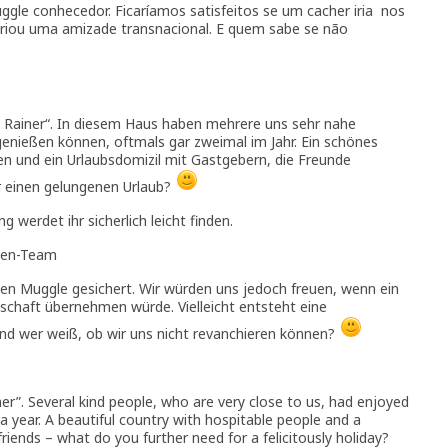
le conhecedor. Ficaríamos satisfeitos se um cacher iria nos
 criou uma amizade transnacional. E quem sabe se não
a Rainer“. In diesem Haus haben mehrere uns sehr nahe
genießen können, oftmals gar zweimal im Jahr. Ein schönes
n und ein Urlaubsdomizil mit Gastgebern, die Freunde
r einen gelungenen Urlaub?
g werdet ihr sicherlich leicht finden.
ben-Team
den Muggle gesichert. Wir würden uns jedoch freuen, wenn ein
schaft übernehmen würde. Vielleicht entsteht eine
nd wer weiß, ob wir uns nicht revanchieren können?
er”. Several kind people, who are very close to us, had enjoyed
 a year. A beautiful country with hospitable people and a
ends – what do you further need for a felicitously holiday?