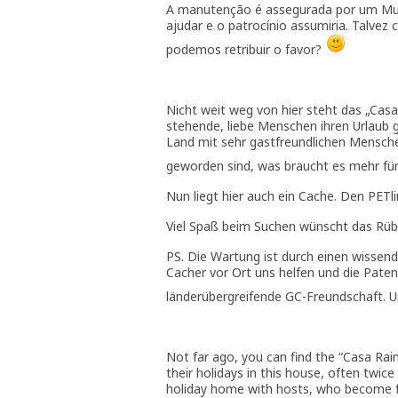
A manutenção é assegurada por um Mugg
ajudar e o patrocínio assumiria. Talvez
podemos retribuir o favor?
Nicht weit weg von hier steht das „Cas
stehende, liebe Menschen ihren Urlaub 
Land mit sehr gastfreundlichen Mensche
geworden sind, was braucht es mehr fü
Nun liegt hier auch ein Cache. Den PETlin
Viel Spaß beim Suchen wünscht das Rü
PS. Die Wartung ist durch einen wissen
Cacher vor Ort uns helfen und die Paten
länderübergreifende GC-Freundschaft. U
Not far ago, you can find the “Casa Rain
their holidays in this house, often twice
holiday home with hosts, who become fri