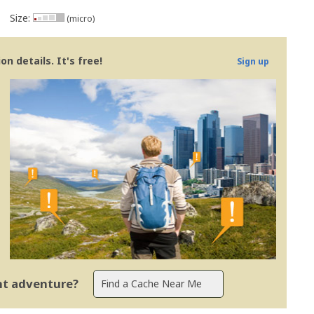
Size:
(micro)
n details. It's free!
Sign up
ent adventure?