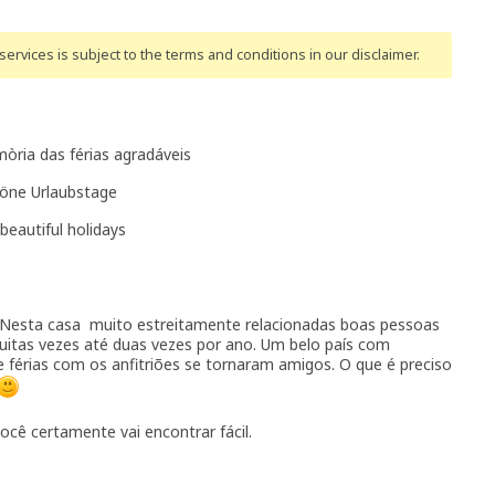
ervices is subject to the terms and conditions
in our disclaimer
.
ria das férias agradáveis
chöne Urlaubstage
beautiful holidays
. Nesta casa muito estreitamente relacionadas boas pessoas
uitas vezes até duas vezes por ano. Um belo país com
férias com os anfitriões se tornaram amigos. O que é preciso
cê certamente vai encontrar fácil.