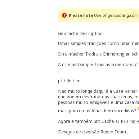
Please note
Use of geocaching.com s
Geocache Description:
Umas simples tradições como uma memò
Ein einfacher Tradi als Erinnerung an s
A nice and simple Tradi as a memory of 
pt / de / en
Não muito longe daqui é a Casa Rainer
que podem desfrutar das suas férias, m
pessoas muito amigáveis e uma casa de 
mais para umas férias bem sucedidas?
Agora é também um Cache. O PETling vo
Desejos de diversão Rüben-Team.