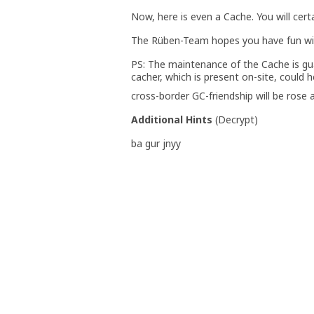
Now, here is even a Cache. You will certai
The Rüben-Team hopes you have fun wi
PS: The maintenance of the Cache is gu
cacher, which is present on-site, could
cross-border GC-friendship will be rose 
Additional Hints
(
Decrypt
)
ba gur jnyy