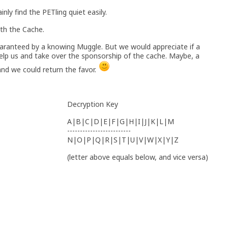
nly find the PETling quiet easily.
th the Cache.
aranteed by a knowing Muggle. But we would appreciate if a
 help us and take over the sponsorship of the cache. Maybe, a
and we could return the favor.
Decryption Key
A|B|C|D|E|F|G|H|I|J|K|L|M
-------------------------
N|O|P|Q|R|S|T|U|V|W|X|Y|Z
(letter above equals below, and vice versa)