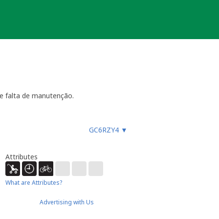
e falta de manutenção.
GC6RZY4
▼
ara funcionar, especialmente
es, etc.), ou faz um registo
ue não devem procurar a
Attributes
almente até 4 semanas
- dentro
ão necessária ou estiver
ocache.
What are Attributes?
er).
Advertising with Us
 Caso submeta uma nova será tido em