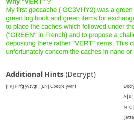
Why "VERT" ?
My first geocache ( GC3VHY2) was a green b
green log book and green items for exchang
to place the caches which followed under th
("GREEN" in French) and to propose a chall
depositing there rather "VERT" items. This 
unfortunately concern the caches in nano or 
Additional Hints
(
Decrypt
)
[FR] P'rfg yvzvgr ! [EN] Obeqre yvar !
Decr
A|B|
-------
N|O
(lett