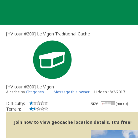
Skip
to
content
[HV tour #200] Le Vigen Traditional Cache
[HV tour #200] Le Vigen
A cache by
Chtigones
Message this owner
Hidden : 8/2/2017
Difficulty:
Size:
(micro)
Terrain:
Join now to view geocache location details. It's free!