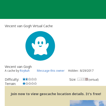
Skip
to
content
Vincent van Gogh Virtual Cache
Vincent van Gogh
A cache by
Roykuh
Message this owner
Hidden : 8/29/2017
Difficulty:
Size:
(virtual)
Terrain:
Join now to view geocache location details. It's free!