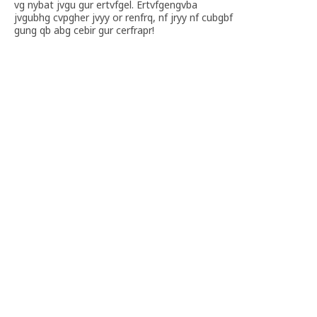
vg nybat jvgu gur ertvfgel. Ertvfgengvba
jvgubhg cvpgher jvyy or renfrq, nf jryy nf cubgbf
gung qb abg cebir gur cerfrapr!