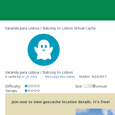
Skip
to
content
Varanda para Lisboa / Balcony to Lisbon Virtual Cache
Varanda para Lisboa / Balcony to Lisbon
A cache by
sr_dr_silva
Message this owner
Hidden : 8/24/2017
Difficulty:
Size:
(virtual)
Terrain:
Join now to view geocache location details. It's free!