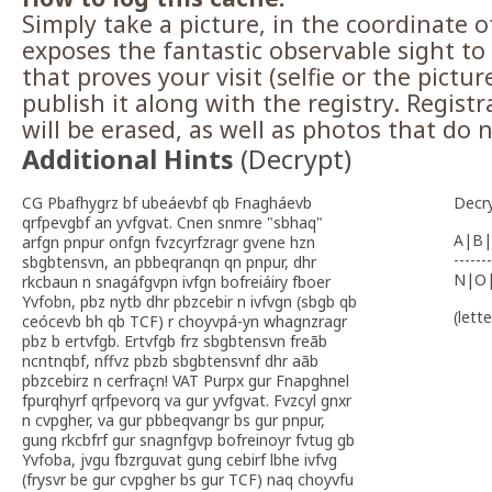
Simply take a picture, in the coordinate o
exposes the fantastic observable sight t
that proves your visit (selfie or the pictu
publish it along with the registry. Regist
will be erased, as well as photos that do 
Additional Hints
(
Decrypt
)
CG Pbafhygrz bf ubeáevbf qb Fnagháevb
Decr
qrfpevgbf an yvfgvat. Cnen snmre "sbhaq"
A|B|
arfgn pnpur onfgn fvzcyrfzragr gvene hzn
-------
sbgbtensvn, an pbbeqranqn qn pnpur, dhr
N|O
rkcbaun n snagáfgvpn ivfgn bofreiáiry fboer
Yvfobn, pbz nytb dhr pbzcebir n ivfvgn (sbgb qb
(lett
ceócevb bh qb TCF) r choyvpá-yn whagnzragr
pbz b ertvfgb. Ertvfgb frz sbgbtensvn freãb
ncntnqbf, nffvz pbzb sbgbtensvnf dhr aãb
pbzcebirz n cerfraçn! VAT Purpx gur Fnapghnel
fpurqhyrf qrfpevorq va gur yvfgvat. Fvzcyl gnxr
n cvpgher, va gur pbbeqvangr bs gur pnpur,
gung rkcbfrf gur snagnfgvp bofreinoyr fvtug gb
Yvfoba, jvgu fbzrguvat gung cebirf lbhe ivfvg
(frysvr be gur cvpgher bs gur TCF) naq choyvfu