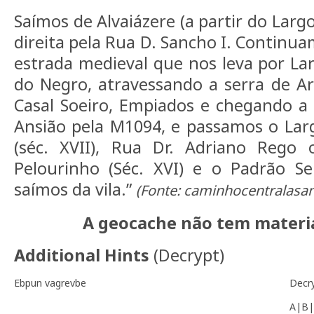
Saímos de Alvaiázere (a partir do Larg
direita pela Rua D. Sancho I. Continu
estrada medieval que nos leva por Lar
do Negro, atravessando a serra de A
Casal Soeiro, Empiados e chegando a
Ansião pela M1094, e passamos o Larg
(séc. XVII), Rua Dr. Adriano Rego
Pelourinho (Séc. XVI) e o Padrão Sei
saímos da vila.”
(Fonte: caminhocentralasan
A geocache não tem materia
Additional Hints
(
Decrypt
)
Ebpun vagrevbe
Decr
A|B|