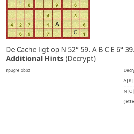
De Cache ligt op N 52° 59. A B C E 6° 39
Additional Hints
(
Decrypt
)
npugre obbz
Decr
A|B|
-------
N|O
(lett