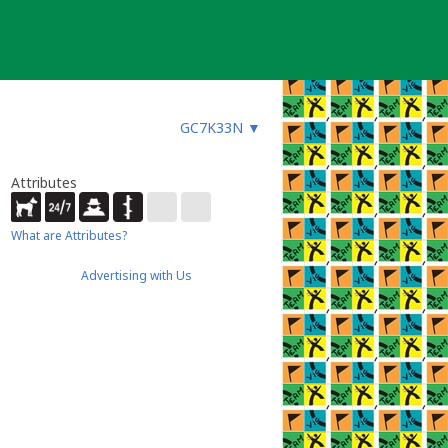
GC7K33N
▼
Attributes
What are Attributes?
Advertising with Us