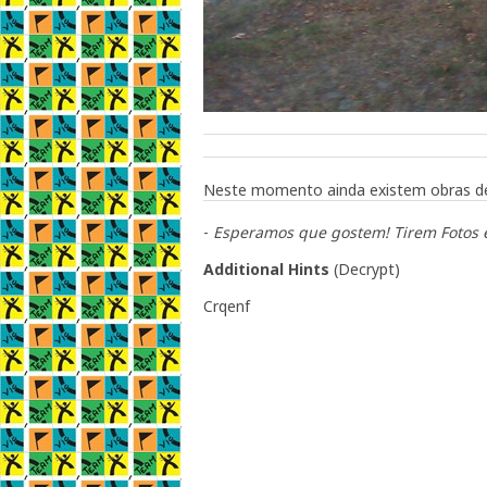
Neste momento ainda existem obras 
-
Esperamos que gostem! Tirem Fotos 
Additional Hints
(
Decrypt
)
Crqenf