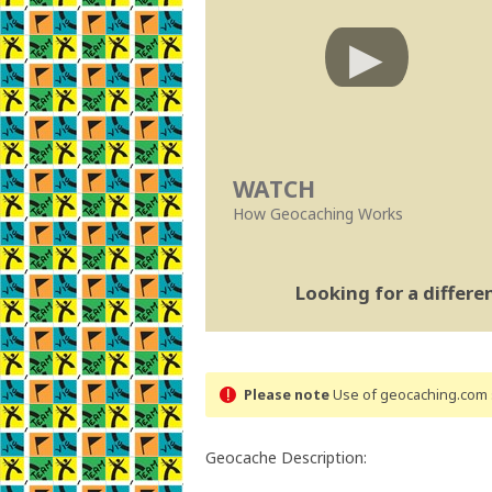
WATCH
How Geocaching Works
Looking for a differ
Please note
Use of geocaching.com s
Geocache Description: