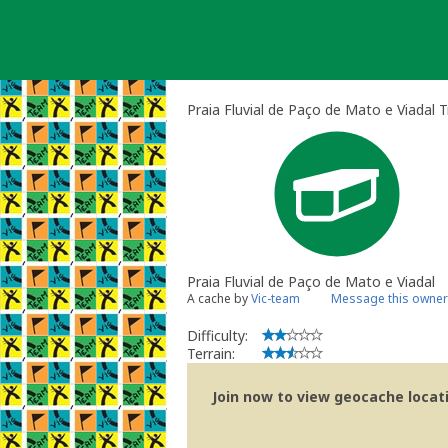
Skip
to
content
Praia Fluvial de Paço de Mato e Viadal T
Praia Fluvial de Paço de Mato e Viadal
A cache by
Vic-team
Message this owner
Difficulty:
Terrain:
Join now to view geocache locatio