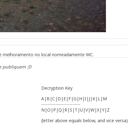
de melhoramento no local nomeadamente WC.
e publiquem :D
Decryption Key
A|B|C|D|E|F|G|H|I|J|K|L|M
-------------------------
N|O|P|Q|R|S|T|U|V|W|X|Y|Z
(letter above equals below, and vice versa)