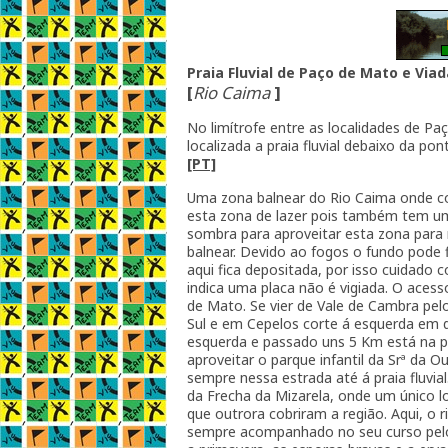
Praia Fluvial de Paço de Mato e Via
[
Rio Caima
]
No limítrofe entre as localidades de P
localizada a praia fluvial debaixo da pon
[PT]
Uma zona balnear do Rio Caima onde c
esta zona de lazer pois também tem u
sombra para aproveitar esta zona para 
balnear. Devido ao fogos o fundo pode 
aqui fica depositada, por isso cuidado 
indica uma placa não é vigiada. O acesso
de Mato. Se vier de Vale de Cambra pel
Sul e em Cepelos corte á esquerda em dir
esquerda e passado uns 5 Km está na prai
aproveitar o parque infantil da Srª da O
sempre nessa estrada até á praia fluv
da Frecha da Mizarela, onde um único l
que outrora cobriram a região. Aqui, o
sempre acompanhado no seu curso pelo 