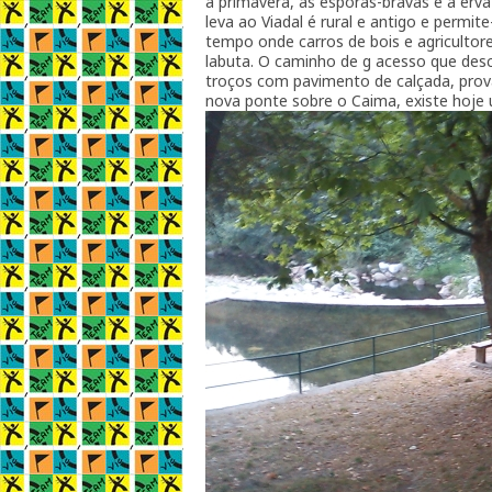
a primavera, as esporas-bravas e a erv
leva ao Viadal é rural e antigo e permi
tempo onde carros de bois e agricultor
labuta. O caminho de g acesso que desc
troços com pavimento de calçada, prov
nova ponte sobre o Caima, existe hoje 