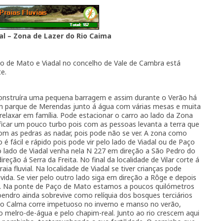
dal – Zona de Lazer do Rio Caima
aço de Mato e Viadal no concelho de Vale de Cambra está
te.
onstruíra uma pequena barragem e assim durante o Verão há
m parque de Merendas junto á água com várias mesas e muita
relaxar em família. Pode estacionar o carro ao lado da Zona
ficar um pouco turbo pois com as pessoas levanta a terra que
com as pedras as nadar, pois pode não se ver. A zona como
 é fácil e rápido pois pode vir pelo lado de Viadal ou de Paço
o lado de Viadal venha nela N 227 em direção a São Pedro do
eção á Serra da Freita. No final da localidade de Vilar corte á
a fluvial. Na localidade de Viadal se tiver crianças pode
uvida. Se vier pelo outro lado siga em direção a Rôge e depois
ial. Na ponte de Paço de Mato estamos a poucos quilómetros
oendro ainda sobrevive como relíquia dos bosques terciários
 rio Calma corre impetuoso no inverno e manso no verão,
melro-de-água e pelo chapim-real. Junto ao rio crescem aqui