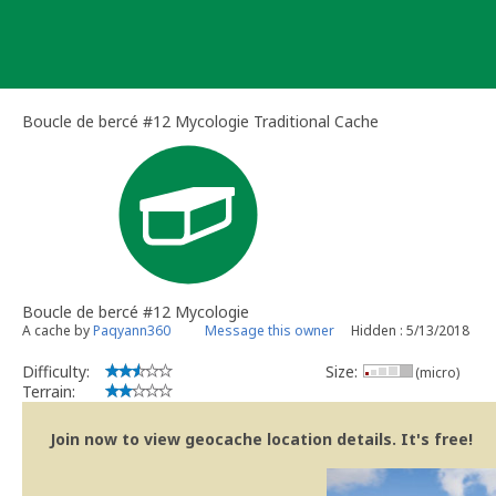
Skip
to
content
Boucle de bercé #12 Mycologie Traditional Cache
Boucle de bercé #12 Mycologie
A cache by
Paqyann360
Message this owner
Hidden : 5/13/2018
Difficulty:
Size:
(micro)
Terrain:
Join now to view geocache location details. It's free!