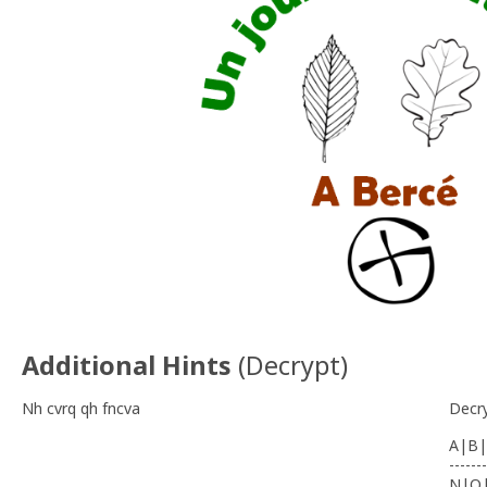
Additional Hints
(
Decrypt
)
Nh cvrq qh fncva
Decr
A|B|
-------
N|O