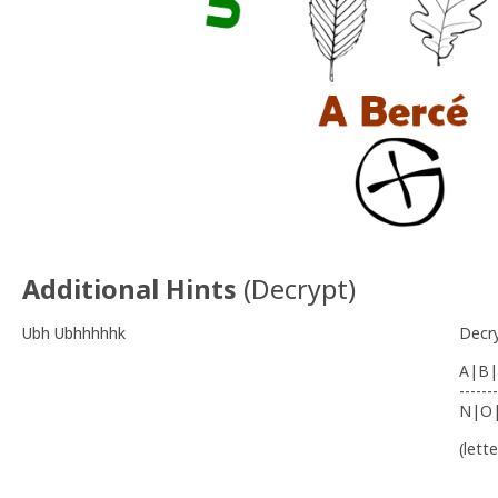
Additional Hints
(
Decrypt
)
Ubh Ubhhhhhk
Decr
A|B|
-------
N|O
(lett