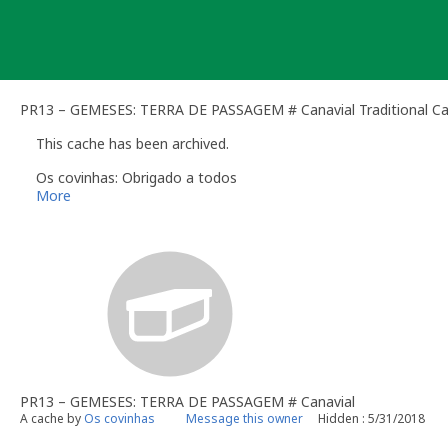
Skip
to
content
PR13 – GEMESES: TERRA DE PASSAGEM # Canavial Traditional C
This cache has been archived.
Os covinhas: Obrigado a todos
More
PR13 – GEMESES: TERRA DE PASSAGEM # Canavial
A cache by
Os covinhas
Message this owner
Hidden : 5/31/2018