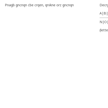
Pnagb gncnqn cbe crqen, qrvkne orz gncnqn
Decr
A|B|
-------
N|O
(lett