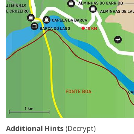
Additional Hints
(
Decrypt
)