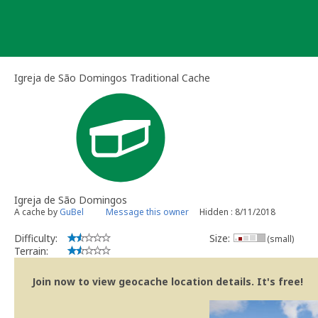
Skip
to
content
Igreja de São Domingos Traditional Cache
Igreja de São Domingos
A cache by
GuBel
Message this owner
Hidden : 8/11/2018
Difficulty:
Size:
(small)
Terrain:
Join now to view geocache location details. It's free!