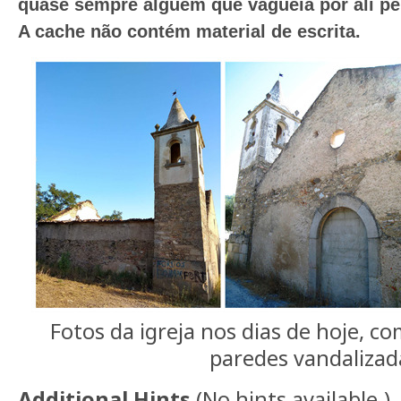
quase
sempre
alguém
que
vagueia
por
ali
pe
A cache não contém material de escrita.
Fotos da igreja nos dias de hoje, co
paredes vandalizad
Additional Hints
(
No hints available.
)