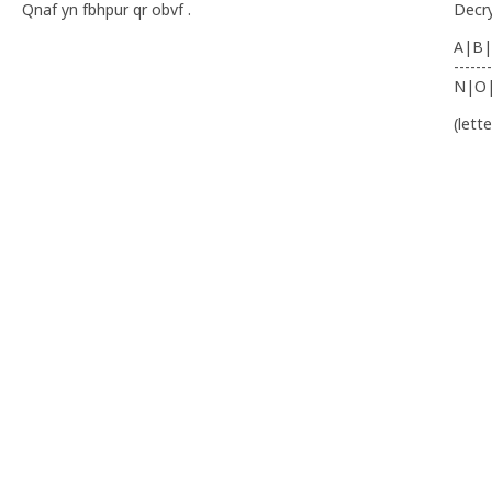
Qnaf yn fbhpur qr obvf .
Decr
A|B|
-------
N|O
(lett