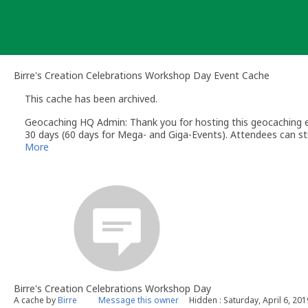
Skip
to
content
Birre's Creation Celebrations Workshop Day Event Cache
This cache has been archived.
Geocaching HQ Admin: Thank you for hosting this geocaching e
30 days (60 days for Mega- and Giga-Events). Attendees can stil
More
Birre's Creation Celebrations Workshop Day
A cache by
Birre
Message this owner
Hidden : Saturday, April 6, 201