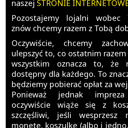
naszej
STRONIE INTERNETOWE
Pozostajemy lojalni wobec 
znów chcemy razem z Tobą dobr
Oczywiście, chcemy zach
ulepszyć to, co ostatnim razem 
wszystkim oznacza to, że 
dostępny dla każdego. To znac
będziemy pobierać opłat za wej
Ponieważ jednak impreza
oczywiście wiąże się z kos
szczęśliwi, jeśli wesprzesz
monetę, koszulkę (albo i jedno,