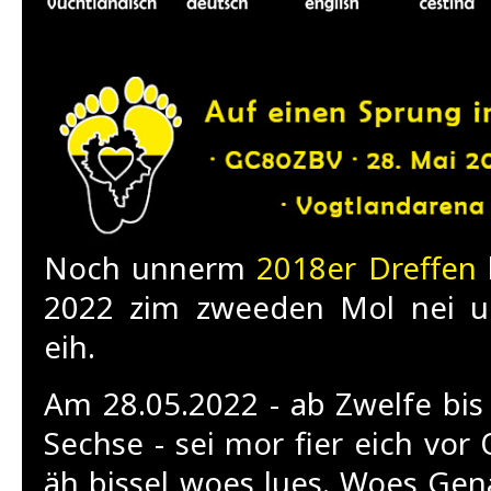
Noch unnerm
2018er Dreffen
2022 zim zweeden Mol nei u
eih.
Am 28.05.2022 - ab Zwelfe b
Sechse - sei mor fier eich vo
äh bissel woes lues. Woes Gen