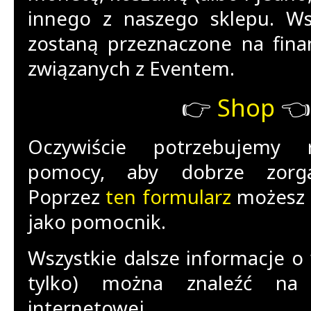
innego z naszego sklepu. Ws
zostaną przeznaczone na fina
związanych z Eventem.
👉
Shop
👈
Oczywiście potrzebujemy 
pomocy, aby dobrze zorga
Poprzez
ten formularz
możesz z
jako pomocnik.
Wszystkie dalsze informacje o 
tylko) można znaleźć na 
internetowej.