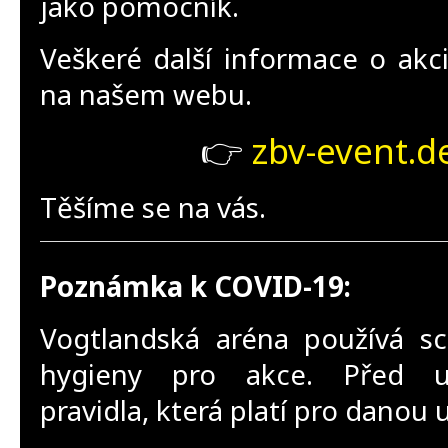
jako pomocník.
Veškeré další informace o akci
na našem webu.
👉
zbv-event.d
Těšíme se na vás.
Poznámka k COVID-19:
Vogtlandská aréna používá s
hygieny pro akce. Před ud
pravidla, která platí pro danou 