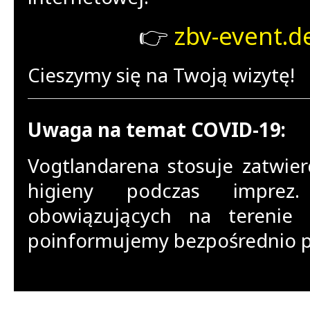
👉
zbv-event.d
Cieszymy się na Twoją wizytę!
Uwaga na temat COVID-19:
Vogtlandarena stosuje zatwie
higieny podczas imprez
obowiązujących na terenie
poinformujemy bezpośrednio p