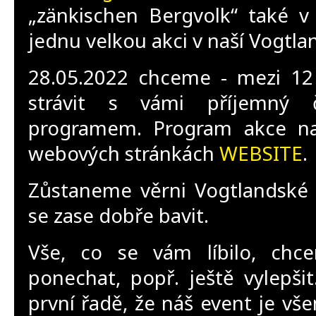
„zänkischen Bergvolk“ také v
jednu velkou akci v naší Vogtlan
28.05.2022 chceme - mezi 12
strávit s vámi příjemný
programem. Program akce na
webových stránkách
WEBSITE
.
Zůstaneme věrni Vogtlandské
se zase dobře bavit.
Vše, co se vám líbilo, ch
ponechat, popř. ještě vylepši
první řadě, že náš event je vše