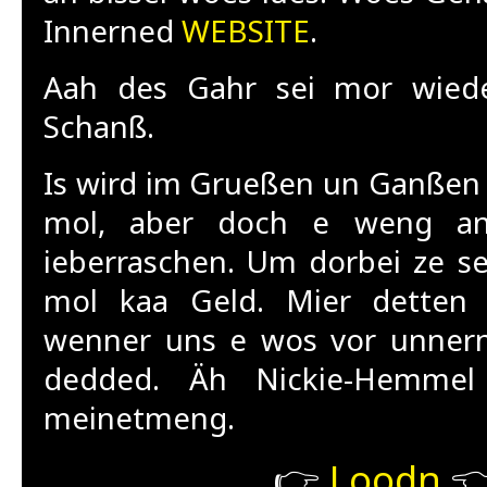
Innerned
WEBSITE
.
Aah des Gahr sei mor wied
Schanß.
Is wird im Grueßen un Ganßen 
mol, aber doch e weng ann
ieberraschen. Um dorbei ze se
mol kaa Geld. Mier detten 
wenner uns e wos vor unnern
dedded. Äh Nickie-Hemme
meinetmeng.
👉
Loodn
