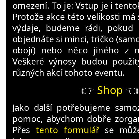
omezení. To je: Vstup je i tento
Protože akce této velikosti m
výdaje, budeme rádi, pokud 
objednáte si minci, tričko (sa
obojí) nebo něco jiného z 
Veškeré výnosy budou použit
různých akcí tohoto eventu.
👉
Shop
👈
Jako další potřebujeme samo
pomoc, abychom dobře zorgani
Přes
tento formulář
se můžet