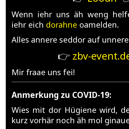
Wenn iehr uns äh weng helf
iehr eich
dorahne
oamelden.
Alles annere seddor auf unnere
👉
zbv-event.d
Mir fraae uns fei!
Anmerkung zu COVID-19:
Wies mit dor Hügiene wird, d
kurz vorhär noch äh mol ginauer