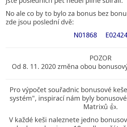
jste posledních pět neděl pilně sbírali.
No ale co by to bylo za bonus bez bonu
zde jsou poslední dvě:
N01868 E0242
POZOR
Od 8. 11. 2020 změna obou bonusový
Pro výpočet souřadnic bonusové keše 
systém", inspirací nám byly bonusové
Matrixů 👍.
V každé keši naleznete jedno bonusové 