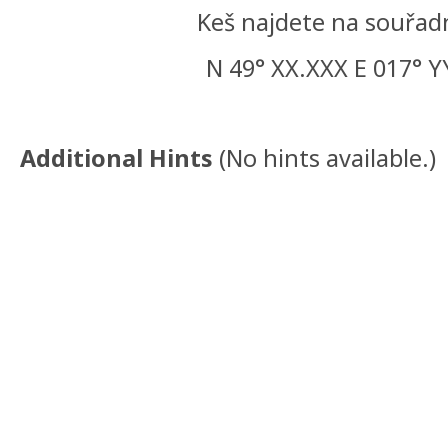
Keš najdete na souřadn
N 49° XX.XXX E 017° Y
Additional Hints
(
No hints available.
)