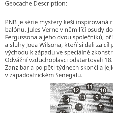
Geocache Description:
PNB je série mystery keší inspirovaná
balónu. Jules Verne v něm líčí osudy 
Fergussona a jeho dvou společníků, př
a sluhy Joea Wilsona, kteří si dali za cíl
východu k západu ve speciálně zkons
Odvážní vzduchoplavci odstartovali 18
Zanzibar a po pěti týdnech skončila je
v západoafrickém Senegalu.