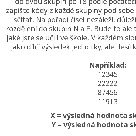
do dvou skupin po 18 podle počátečn
zapište kódy z každé skupiny pod sebe 
sčítat. Na pořadí čísel nezáleží, důle
rozdělení do skupin N a E. Bude to ale t
jaké jste se učili ve škole. V každém s
jako dílčí výsledek jednotky, ale desí
Například:
12345
22222
87456
11913
X = výsledná hodnota s
Y = výsledná hodnota s