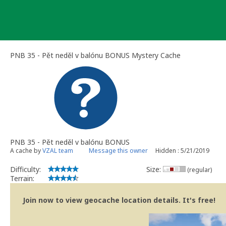
Skip
to
content
PNB 35 - Pět neděl v balónu BONUS Mystery Cache
PNB 35 - Pět neděl v balónu BONUS
A cache by
VZAL team
Message this owner
Hidden : 5/21/2019
Difficulty:
Size:
(regular)
Terrain:
Join now to view geocache location details. It's free!