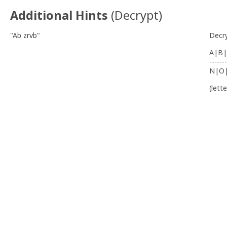
Additional Hints
(
Decrypt
)
"Ab zrvb"
Decr
A|B|
-------
N|O
(lett