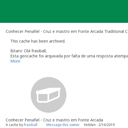
Skip
to
content
Conhecer Penafiel - Cruz e mastro em Fonte Arcada Traditional 
This cache has been archived.
Bitaro: Olá frasiball,
Esta geocache foi arquivada por falta de uma resposta atemp
Verifique a secção das
Linhas de Orientação
que regulam a ma
More
Obrigado pela colaboração
Bitaro aka Vitor Sérgio
Geocaching.com Volunteer Geocache Reviewer
Revisor Voluntário em Geocaching.com
Conhecer Penafiel - Cruz e mastro em Fonte Arcada
A cache by
frasiball
Message this owner
Hidden : 2/16/2019