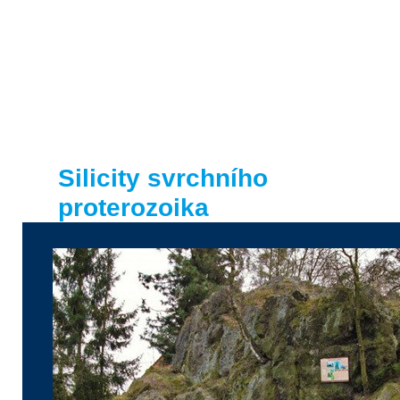
Radoušova skalka
Silicity svrchního
proterozoika