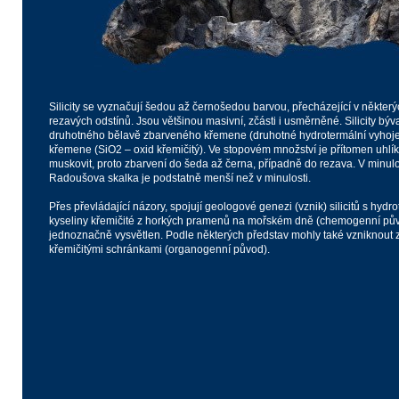
Silicity se vyznačují šedou až černošedou barvou, přecházející v některý
rezavých odstínů. Jsou většinou masivní, zčásti i usměrněné. Silicity býv
druhotného bělavě zbarveného křemene (druhotné hydrotermální vyhojení t
křemene (SiO2 – oxid křemičitý). Ve stopovém množství je přítomen uhlí
muskovit, proto zbarvení do šeda až černa, případně do rezava. V minulosti
Radoušova skalka je podstatně menší než v minulosti.
Přes převládající názory, spojují geologové genezi (vznik) silicitů s hyd
kyseliny křemičité z horkých pramenů na mořském dně (chemogenní půvo
jednoznačně vysvětlen. Podle některých představ mohly také vzniknout 
křemičitými schránkami (organogenní původ).