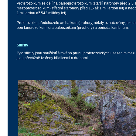
Proterozoikum se dělí na paleoproterozoikum (starší starohory před 2,5 až
mezoproterozoikum (střední starohory před 1,6 až 1 miliardou let) a neo
1 miliardou až 542 milióny let).
Proterozoiku předcházelo archaikum (prahory, někdy označovány jako a
eon fanerozoikum, éra paleozoikum (prvohory) a perioda kambrium.
Silicity
Tyto silicity jsou součástí širokého pruhu proterozoických usazenim me
jsou převážně tvořeny břidlicemi a drobami.