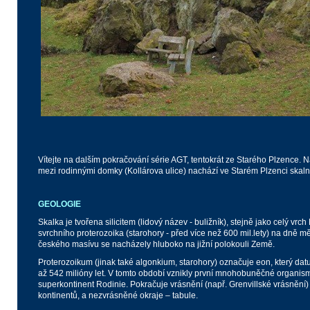
Vítejte na dalším pokračování série AGT, tentokrát ze Starého Plzence.
mezi rodinnými domky (Kollárova ulice) nachází ve Starém Plzenci skal
GEOLOGIE
Skalka je tvořena silicitem (lidový název - buližník), stejně jako celý vrc
svrchního proterozoika (starohory - před více než 600 mil.lety) na dně 
českého masívu se nacházely hluboko na jižní polokouli Země.
Proterozoikum (jinak také algonkium, starohory) označuje eon, který da
až 542 milióny let. V tomto období vznikly první mnohobuněčné organism
superkontinent Rodinie. Pokračuje vrásnění (např. Grenvillské vrásnění) a
kontinentů, a nezvrásněné okraje – tabule.