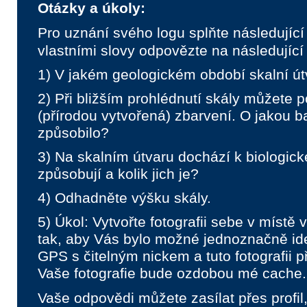
Otázky a úkoly:
Pro uznání svého logu splňte následující
vlastními slovy odpovězte na následující
1) V jakém geologickém období skalní út
2) Při bližším prohlédnutí skály můžete 
(přírodou vytvořená) zbarvení. O jakou ba
způsobilo?
3) Na skalním útvaru dochází k biologické
způsobují a kolik jich je?
4) Odhadněte výšku skály.
5) Úkol: Vytvořte fotografii sebe v místě
tak, aby Vás bylo možné jednoznačně ide
GPS s čitelným nickem a tuto fotografii p
Vaše fotografie bude ozdobou mé cache.
Vaše odpovědi můžete zasílat přes profil,