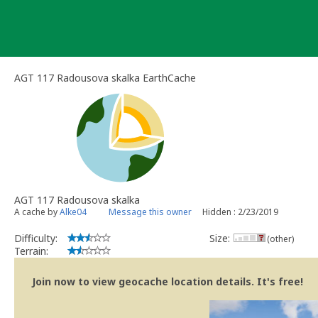
Skip
to
content
AGT 117 Radousova skalka EarthCache
AGT 117 Radousova skalka
A cache by
Alke04
Message this owner
Hidden : 2/23/2019
Difficulty:
Size:
(other)
Terrain:
Join now to view geocache location details. It's free!