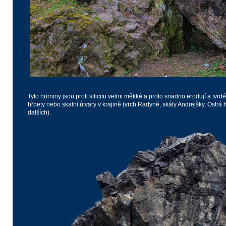
Tyto horniny jsou proti silicitu velmi měkké a proto snadno erodují a tvrdé
hřbety nebo skalní útvary v krajině (vrch Radyně, skály Andrejšky, Ostr
dalších).