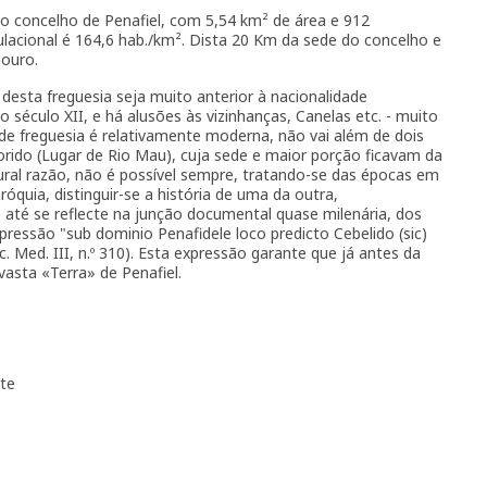
o concelho de Penafiel, com 5,54 km² de área e 912
ulacional é 164,6 hab./km². Dista 20 Km da sede do concelho e
Douro.
esta freguesia seja muito anterior à nacionalidade
 século XII, e há alusões às vizinhanças, Canelas etc. - muito
 de freguesia é relativamente moderna, não vai além de dois
ido (Lugar de Rio Mau), cuja sede e maior porção ficavam da
ural razão, não é possível sempre, tratando-se das épocas em
quia, distinguir-se a história de uma da outra,
 até se reflecte na junção documental quase milenária, dos
ressão "sub dominio Penafidele loco predicto Cebelido (sic)
 Med. III, n.º 310). Esta expressão garante que já antes da
vasta «Terra» de Penafiel.
te