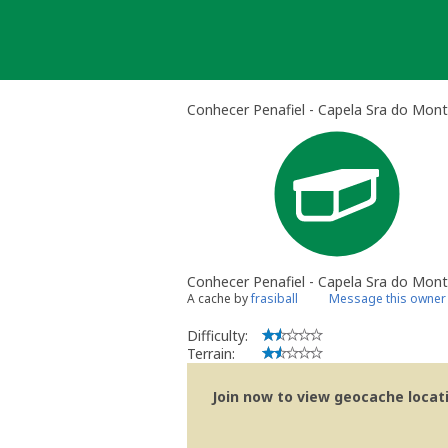
Skip
to
content
Conhecer Penafiel - Capela Sra do Mont
Conhecer Penafiel - Capela Sra do Mont
A cache by
frasiball
Message this owner
Difficulty:
Terrain:
Join now to view geocache locatio