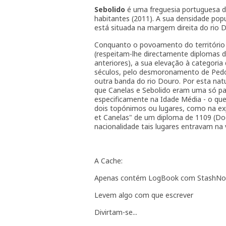
Sebolido
é uma freguesia portuguesa d
habitantes (2011). A sua densidade pop
está situada na margem direita do rio 
Conquanto o povoamento do território d
(respeitam-lhe directamente diplomas do
anteriores), a sua elevação à categoria
séculos, pelo desmoronamento de Pedor
outra banda do rio Douro. Por esta nat
que Canelas e Sebolido eram uma só paró
especificamente na Idade Média - o que
dois topónimos ou lugares, como na exp
et Canelas" de um diploma de 1109 (Doc.
nacionalidade tais lugares entravam na 
A Cache:
Apenas contém LogBook com StashNo
Levem algo com que escrever
Divirtam-se...