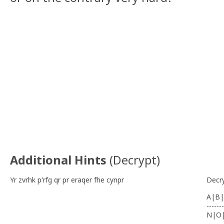
Additional Hints
(
Decrypt
)
Yr zvrhk p'rfg qr pr eraqer fhe cynpr
Decr
A|B|
-------
N|O