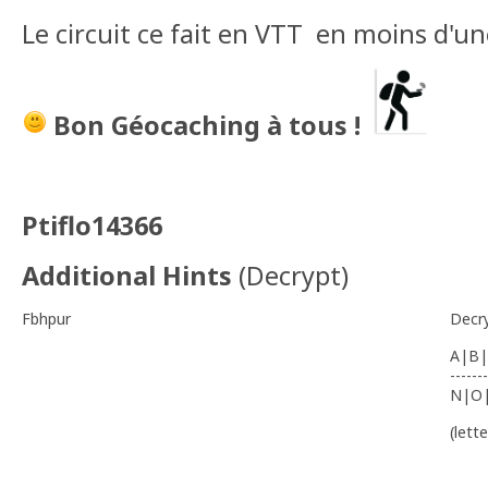
Le circuit ce fait en VTT
en moins d'un
Bon Géocaching à tous !
Ptiflo14366
Additional Hints
(
Decrypt
)
Fbhpur
Decr
A|B|
-------
N|O
(lett