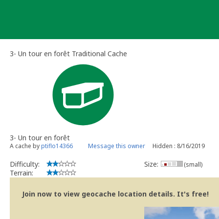
Skip
to
content
3- Un tour en forêt Traditional Cache
3- Un tour en forêt
A cache by
ptiflo14366
Message this owner
Hidden : 8/16/2019
Difficulty:
Size:
(small)
Terrain:
Join now to view geocache location details. It's free!