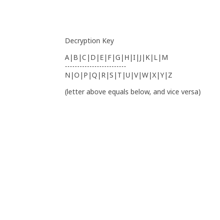
Decryption Key
A|B|C|D|E|F|G|H|I|J|K|L|M
-------------------------
N|O|P|Q|R|S|T|U|V|W|X|Y|Z
(letter above equals below, and vice versa)