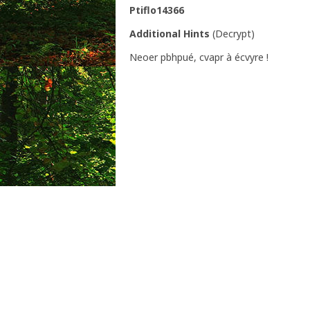
Ptiflo14366
Additional Hints
(
Decrypt
)
Neoer pbhpué, cvapr à écvyre !