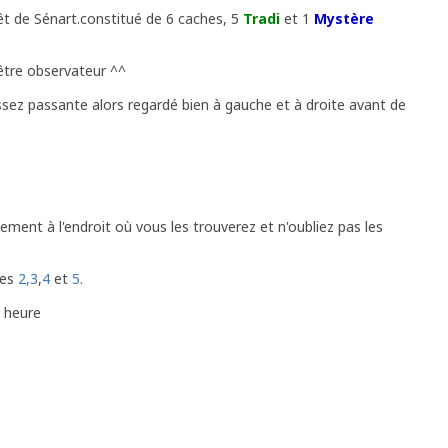
êt de Sénart.
constitué de 6 caches, 5
Tradi
et 1
Mystère
d'être observateur ^^
sez passante alors regardé bien à gauche et à droite avant de
ment à l'endroit où vous les trouverez et n'oubliez pas les
hes
2,
3
,
4
et
5.
 heure