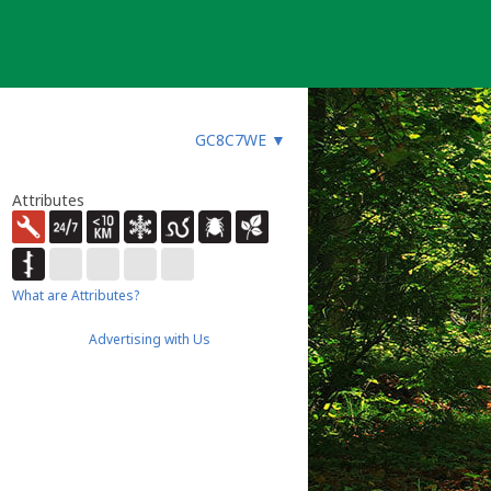
GC8C7WE
▼
Attributes
What are Attributes?
Advertising with Us