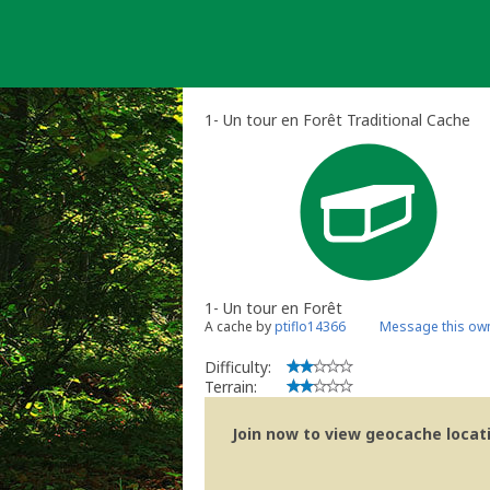
Skip
to
content
1- Un tour en Forêt Traditional Cache
1- Un tour en Forêt
A cache by
ptiflo14366
Message this ow
Difficulty:
Terrain:
Join now to view geocache locatio