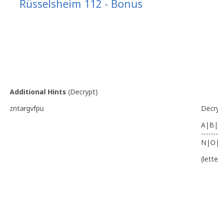
Rüsselsheim 112 - Bonus
Additional Hints
(
Decrypt
)
zntargvfpu
Decr
A|B|
-------
N|O
(lett