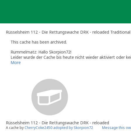
Skip
to
content
Rüsselsheim 112 - Die Rettungswache DRK - reloaded Traditiona
This cache has been archived.
Rummelmatz: Hallo Skorpion72!
Leider wurde der Cache bis heute nicht wieder aktiviert oder 
endgültige Archivierung dieses Caches.
More
Wenn du an dieser Stelle wieder einen Cache platzieren möchtes
Denke bitte daran eventuellen Geomüll (Cachebehälter, Zwisc
Grüße
Rummelmatz
Volunteer Reviewer for Geocaching.com
Kontakt: reviewer.Rummelmatz@gmail.com
Informationen, Tipps und Tricks: gc-reviewer.de
Geocaching-Guidlines: geocaching.com/play/guidelines
Hello Skorpion72!
Unfortunately, until today the cache was not reactivated or no s
took place today.
Rüsselsheim 112 - Die Rettungswache DRK - reloaded
If you would like to place a cache at this location again, you a
A cache by
CherryCoke2450 adopted by Skorpion72
Message this ow
Please remember to collect any geo-garbage (cache containers,