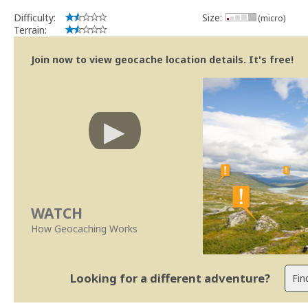
Greetings
Difficulty:
Size:
(micro)
Rummelmatz
Terrain:
Volunteer Reviewer for Geocaching.com
Contact: reviewer.Rummelmatz@gmail.com
Join now to view geocache location details. It's free!
Geocaching-Guidlines: geocaching.com/play/guidelines
WATCH
How Geocaching Works
Looking for a different adventure?