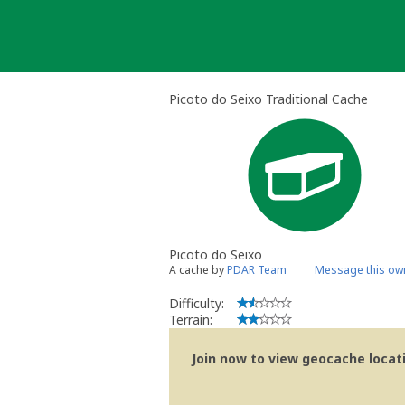
Skip
to
content
Picoto do Seixo Traditional Cache
Picoto do Seixo
A cache by
PDAR Team
Message this ow
Difficulty:
Terrain:
Join now to view geocache locatio