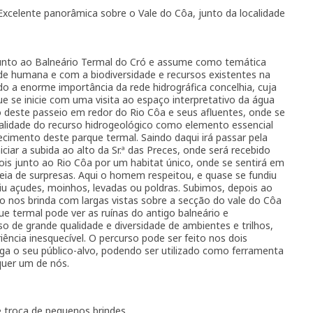
Excelente panorâmica sobre o Vale do Côa, junto da localidade
 junto ao Balneário Termal do Cró e assume como temática
ade humana e com a biodiversidade e recursos existentes na
o a enorme importância da rede hidrográfica concelhia, cuja
ue se inicie com uma visita ao espaço interpretativo da água
o deste passeio em redor do Rio Côa e seus afluentes, onde se
alidade do recurso hidrogeológico como elemento essencial
ecimento deste parque termal. Saindo daqui irá passar pela
iciar a subida ao alto da Sr.ª das Preces, onde será recebido
is junto ao Rio Côa por um habitat único, onde se sentirá em
ia de surpresas. Aqui o homem respeitou, e quase se fundiu
iu açudes, moinhos, levadas ou poldras. Subimos, depois ao
so nos brinda com largas vistas sobre a secção do vale do Côa
e termal pode ver as ruínas do antigo balneário e
o de grande qualidade e diversidade de ambientes e trilhos,
ência inesquecível. O percurso pode ser feito nos dois
rga o seu público-alvo, podendo ser utilizado como ferramenta
quer um de nós.
e troca de pequenos brindes