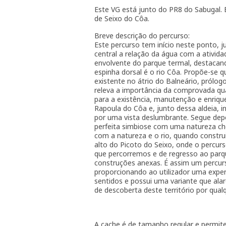
Este VG está junto do PR8 do Sabugal. 
de Seixo do Côa.
Breve descrição do percurso:
Este percurso tem início neste ponto,
central a relação da água com a ativid
envolvente do parque termal, destacand
espinha dorsal é o rio Côa. Propõe-se q
existente no átrio do Balneário, prólog
releva a importância da comprovada qu
para a existência, manutenção e enriqu
Rapoula do Côa e, junto dessa aldeia, in
por uma vista deslumbrante. Segue depo
perfeita simbiose com uma natureza che
com a natureza e o rio, quando constru
alto do Picoto do Seixo, onde o percur
que percorremos e de regresso ao parqu
construções anexas. É assim um percurs
proporcionando ao utilizador uma experi
sentidos e possui uma variante que ala
de descoberta deste território por qual
A cache é de tamanho regular e permit