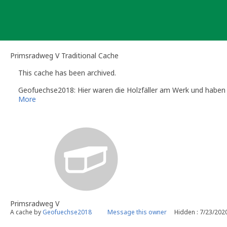
Skip
to
content
Primsradweg V Traditional Cache
This cache has been archived.
Geofuechse2018: Hier waren die Holzfäller am Werk und habe
More
Primsradweg V
A cache by
Geofuechse2018
Message this owner
Hidden : 7/23/202