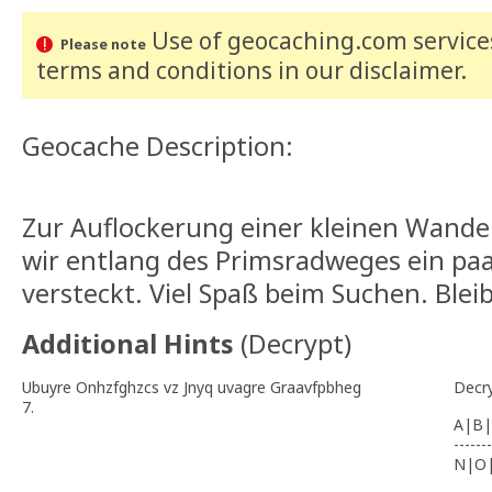
Use of geocaching.com services
Please note
terms and conditions
in our disclaimer
.
Geocache Description:
Zur Auflockerung einer kleinen Wand
wir entlang des Primsradweges ein pa
versteckt. Viel Spaß beim Suchen. Blei
Additional Hints
(
Decrypt
)
Ubuyre Onhzfghzcs vz Jnyq uvagre Graavfpbheg
Decr
7.
A|B|
-------
N|O