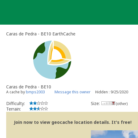
Skip
to
content
Caras de Pedra - BE10 EarthCache
Caras de Pedra - BE10
A cache by
bmps2003
Message this owner
Hidden : 9/25/2020
Difficulty:
Size:
(other)
Terrain:
Join now to view geocache location details. It's free!