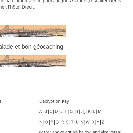
éché, la Cathédrale, le pont Jacques Gabriel,l'escalier Denis
r, l'hôtel Dieu ...
balade et bon géocaching
e
Decryption Key
A|B|C|D|E|F|G|H|I|J|K|L|M
-------------------------
N|O|P|Q|R|S|T|U|V|W|X|Y|Z
(letter above equals below, and vice versa)