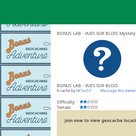
Skip
to
content
BONUS LAB - VUES SUR BLOIS Mystery
BONUS LAB - VUES SUR BLOIS
A cache by
MiTus57
Message this owner
Difficulty:
Terrain:
Join now to view geocache locatio