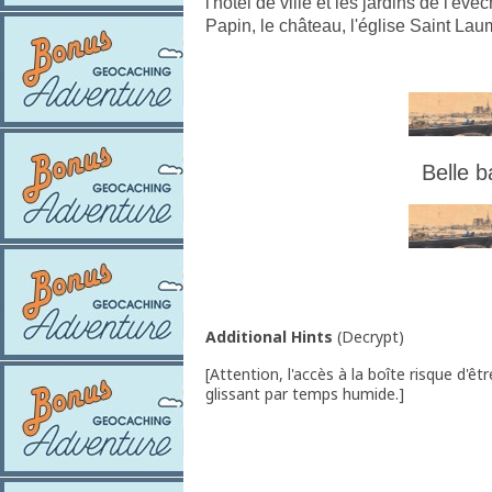
l'hôtel de ville et les jardins de l'év
Papin, le château, l'église Saint Laume
Belle 
Additional Hints
(
Decrypt
)
[Attention, l'accès à la boîte risque d'êtr
glissant par temps humide.]