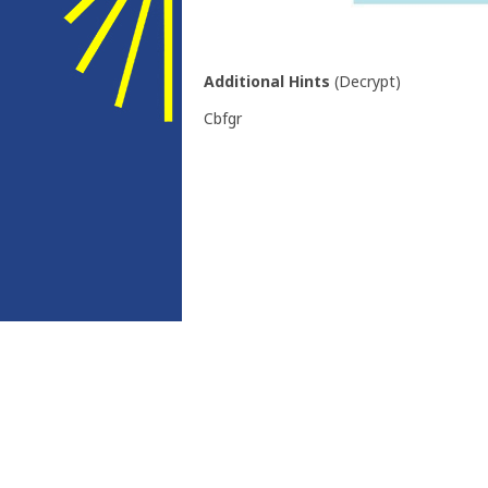
Additional Hints
(
Decrypt
)
Cbfgr