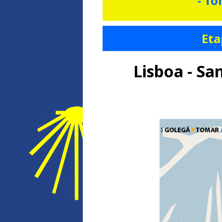
- To
Eta
Lisboa - S