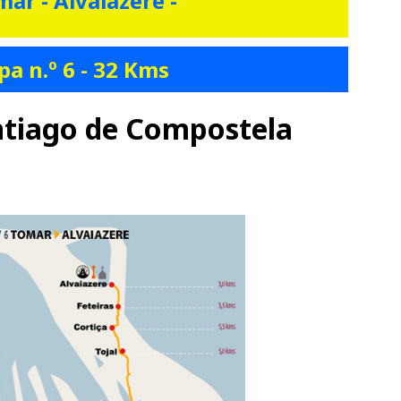
mar - Alvaiázere -
pa n.º 6 - 32 Kms
antiago de Compostela