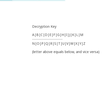
Decryption Key
A|B|C|D|E|F|G|H|I|J|K|L|M
-------------------------
N|O|P|Q|R|S|T|U|V|W|X|Y|Z
(letter above equals below, and vice versa)