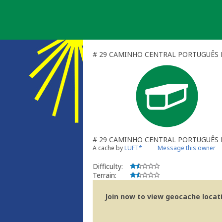
Skip
to
content
# 29 CAMINHO CENTRAL PORTUGUÊS DE
# 29 CAMINHO CENTRAL PORTUGUÊS 
A cache by
LUFT*
Message this owner
Difficulty:
Terrain:
Join now to view geocache locatio