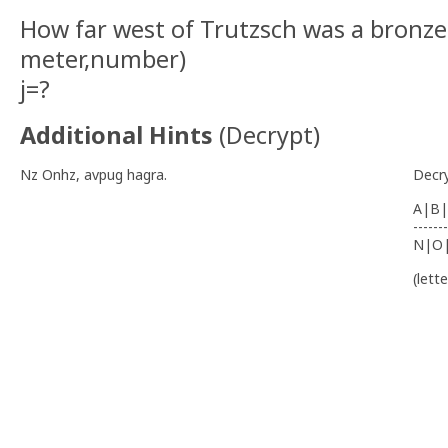
How far west of Trutzsch was a bronze 
meter,number)
j=?
Additional Hints
(
Decrypt
)
Nz Onhz, avpug hagra.
Decr
A|B|
-------
N|O
(lett