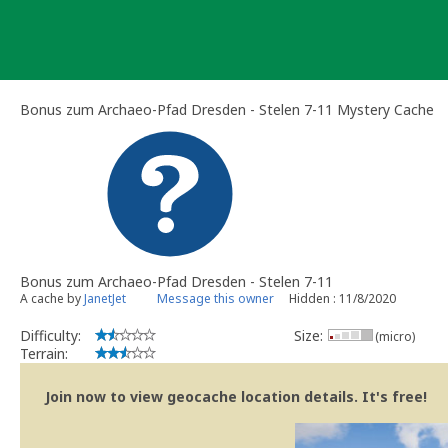
Skip
to
content
Bonus zum Archaeo-Pfad Dresden - Stelen 7-11 Mystery Cache
Bonus zum Archaeo-Pfad Dresden - Stelen 7-11
A cache by
JanetJet
Message this owner
Hidden : 11/8/2020
Difficulty:
Size:
(micro)
Terrain:
Join now to view geocache location details. It's free!