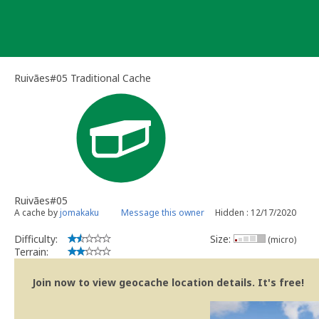
Skip
to
content
Ruivães#05 Traditional Cache
Ruivães#05
A cache by
jomakaku
Message this owner
Hidden : 12/17/2020
Difficulty:
Size:
(micro)
Terrain:
Join now to view geocache location details. It's free!