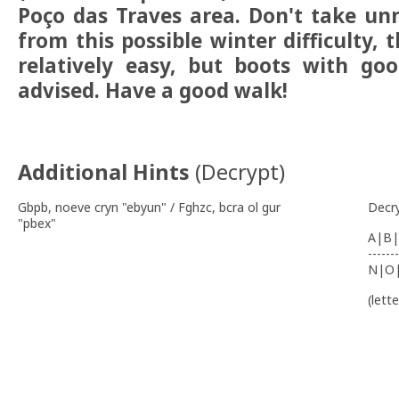
Poço das Traves area. Don't take unn
from this possible winter difficulty, 
relatively easy, but boots with go
advised. Have a good walk!
Additional Hints
(
Decrypt
)
Gbpb, noeve cryn "ebyun" / Fghzc, bcra ol gur
Decr
"pbex"
A|B|
-------
N|O
(lett