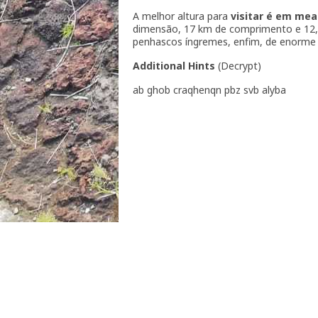
A melhor altura para
visitar é em mead
dimensão, 17 km de comprimento e 12,5 
penhascos íngremes, enfim, de enorme r
Additional Hints
(
Decrypt
)
ab ghob craqhenqn pbz svb alyba