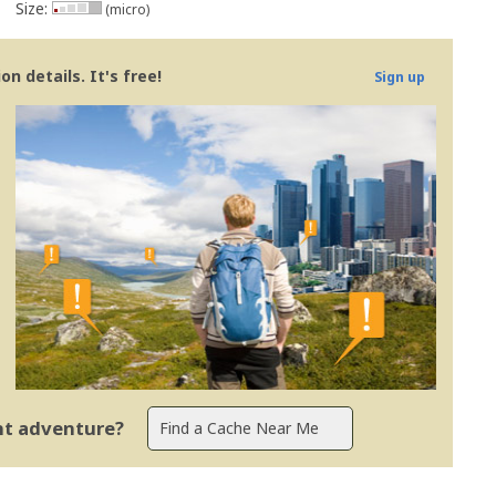
Size:
(micro)
n details. It's free!
Sign up
ent adventure?