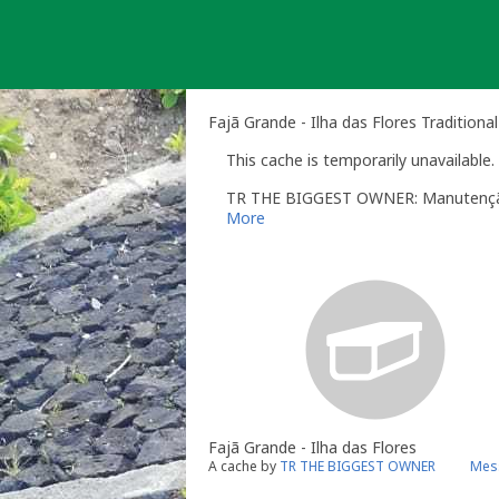
Skip
to
content
Fajã Grande - Ilha das Flores Traditiona
This cache is temporarily unavailable.
TR THE BIGGEST OWNER: Manutenç
More
Fajã Grande - Ilha das Flores
A cache by
TR THE BIGGEST OWNER
Mess