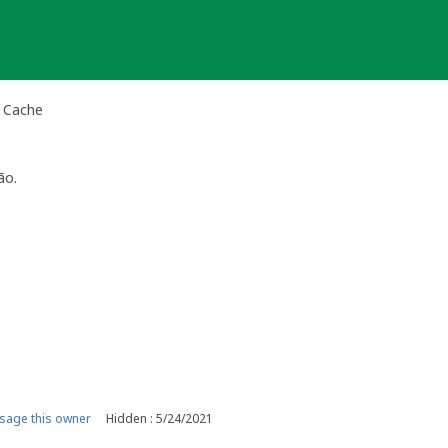
l Cache
ão.
age this owner
Hidden : 5/24/2021