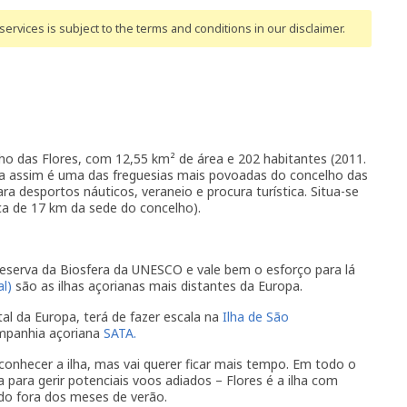
ervices is subject to the terms and conditions
in our disclaimer
.
ho das Flores, com 12,55 km² de área e 202 habitantes (2011.
a assim é uma das freguesias mais povoadas do concelho das
ra desportos náuticos, veraneio e procura turística. Situa-se
rca de 17 km da sede do concelho).
 Reserva da Biosfera da UNESCO e vale bem o esforço para lá
l)
são as ilhas açorianas mais distantes da Europa.
tal da Europa, terá de fazer escala na
Ilha de São
mpanhia açoriana
SATA.
conhecer a ilha, mas vai querer ficar mais tempo. Em todo o
a para gerir potenciais voos adiados – Flores é a ilha com
do fora dos meses de verão.