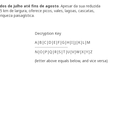
os de julho até fins de agosto
. Apesar da sua reduzida
km de largura, oferece picos, vales, lagoas, cascatas,
iqueza paisagística.
Decryption Key
A|B|C|D|E|F|G|H|I|J|K|L|M
-------------------------
N|O|P|Q|R|S|T|U|V|W|X|Y|Z
(letter above equals below, and vice versa)