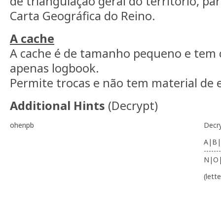
de triangulação geral do território, par
Carta Geográfica do Reino.
A cache
A cache é de tamanho pequeno e tem 
apenas logbook.
Permite trocas e não tem material de e
Additional Hints
(
Decrypt
)
ohenpb
Decr
A|B|
-------
N|O
(lett