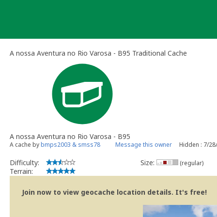
Skip
to
content
A nossa Aventura no Rio Varosa - B95 Traditional Cache
A nossa Aventura no Rio Varosa - B95
A cache by
bmps2003 & smss78
Message this owner
Hidden : 7/28
Difficulty:
Size:
(regular)
Terrain:
Join now to view geocache location details. It's free!