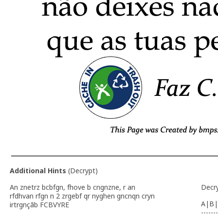
Additional Hints
(
Decrypt
)
An znetrz bcbfgn, fhove b cngnzne, r an
Decr
rfdhvan rfgn n 2 zrgebf qr nyghen gncnqn cryn
A|B|
irtrgnçãb FCBVYRE
-------