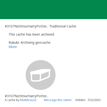
Skip
to
content
#3107NichtnurHarryPotter... Traditional Cache
This cache has been archived.
Rukubi: Archiving geocache.
More
#3107NichtnurHarryPotter...
A cache by
MuttiKrause
Message this owner
Hidden : 7/22/2021