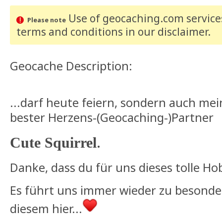
Use of geocaching.com services
Please note
terms and conditions
in our disclaimer
.
Geocache Description:
...darf heute feiern, sondern auch mein
bester Herzens-(Geocaching-)Partner
.
Cute Squirrel
Danke, dass du für uns dieses tolle H
Es führt uns immer wieder zu besonde
diesem hier...