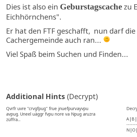
Dies ist also ein
Geburstagscache
zu 
Eichhörnchens".
Er hat den FTF geschafft, nun darf die 
Cachergemeinde auch ran...
Viel Spaß beim Suchen und Finden...
Additional Hints
(
Decrypt
)
Qvrfr uvre "crvgfpug" frue jnuefpurvayvpu
Decr
avpug. Uneel uäggr fvpu nore va Npug aruzra
A|B|
züffra...
-------
N|O