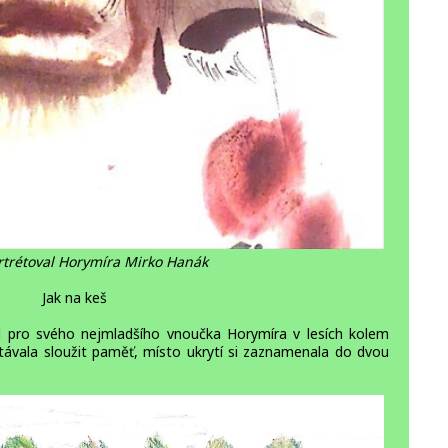
rtrétoval Horymíra Mirko Hanák
Jak na keš
d pro svého nejmladšího vnoučka Horymíra v lesích kolem
távala sloužit paměť, místo ukrytí si zaznamenala do dvou