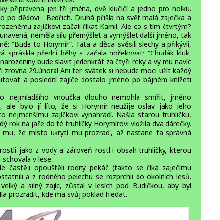
připravena jen tři jména, dvě klučičí a jedno pro holku.
no po dědovi - Bedřich. Druhá přišla na svět malá zaječka a
ozenému zajíčkovi začali říkat Kamil. Ale co s tím čtvrtým?
navená, neměla sílu přemýšlet a vymýšlet další jméno, tak
ě: “Bude to Horymír”. Táta a děda svěsili slechy a přikývli,
vá spráskla přední běhy a začala hořekovat: “Chudák kluk,
 narozeniny bude slavit jedenkrát za čtyři roky a vy mu navíc
ři zrovna 29.února! Ani ten svátek si nebude moci užít každý
tovat a poslední zajíče dostalo jméno po bájném knížeti
o nejmladšího vnoučka dlouho nemohla smířit, jméno
, ale bylo jí líto, že si Horymír neužije oslav jako jeho
o nejmenšímu zajíčkovi vynahradí. Našla starou truhličku,
dý rok na jaře do té truhličky Horymírovi vložila dva dárečky.
la mu, že místo ukrytí mu prozradí, až nastane ta správná
rostli jako z vody a zároveň rostl i obsah truhličky, kterou
schovala v lese.
le častěji opouštěli rodný pekáč (takto se říká zaječímu
statnili a z rodného pelechu se rozprchli do okolních lesů.
velký a silný zajíc, zůstal v lesích pod Budičkou, aby byl
la prozradit, kde má svůj poklad hledat.