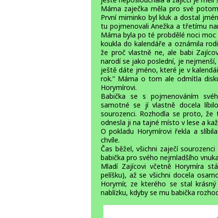
Máma zaječka měla pro své potomky 
První miminko byl kluk a dostal jmé
tu pojmenovali Anežka a třetímu nar
Máma byla po té probdělé noci moc u
koukla do kalendáře a oznámila rodin
že proč vlastně ne, ale babi Zajíco
narodí se jako poslední, je nejmenší,
ještě dáte jméno, které je v kalendá
rok.” Máma o tom ale odmítla disku
Horymírovi.
Babička se s pojmenováním svéh
samotné se jí vlastně docela líbilo
sourozenci. Rozhodla se proto, že t
odnesla ji na tajné místo v lese a kaž
O pokladu Horymírovi řekla a slíbi
chvíle.
Čas běžel, všichni zaječí sourozenci 
babička pro svého nejmladšího vnuka 
Mladí Zajícovi včetně Horymíra stá
pelíšku), až se všichni docela osamo
Horymír, ze kterého se stal krásný 
nablízku, kdyby se mu babička rozhod