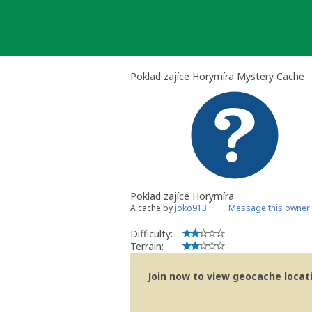
Skip
to
content
Poklad zajíce Horymíra Mystery Cache
Poklad zajíce Horymíra
A cache by
joko913
Message this owner
Difficulty:
Terrain:
Join now to view geocache locatio