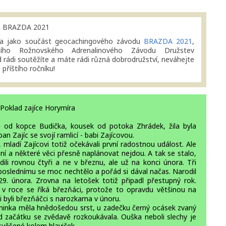
u BRAZDA 2021
kla jako součást geocachingového závodu
BRAZDA 2021
,
lního Rožnovského Adrenalinového Závodu Družstev
rádi soutěžíte a máte rádi různá dobrodružství, neváhejte
příštího ročníku!
Poklad zajíce Horymíra
od kopce Budička, kousek od potoka Zhrádek, žila byla
pan Zajíc se svojí ramlicí - babi Zajícovou.
 mladí Zajícovi totiž očekávali první radostnou událost. Ale
ění a některé věci přesně naplánovat nejdou. A tak se stalo,
dili rovnou čtyři a ne v březnu, ale už na konci února. Tři
ale poslednímu se moc nechtělo a pořád si dával načas. Narodil
9. února. Zrovna na letošek totiž připadl přestupný rok.
v roce se říká březňáci, protože to opravdu většinou na
vi byli březňáčci s narozkama v únoru.
minka měla hnědošedou srst, u zadečku černý ocásek zvaný
 od začátku se zvědavě rozkoukávala. Ouška neboli slechy je
 svěšené kolem hlaviček.