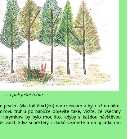
... a pak ještě tohle
m prvním (vlastně čtvrtým) narozeninám a bylo už na něm,
írovu truhlu po babičce objevíte také, vězte, že všechny
 Horymírovi by bylo moc líto, kdyby s každou návštěvou
de vadit, když si některý z dárků vezmete a na oplátku mu