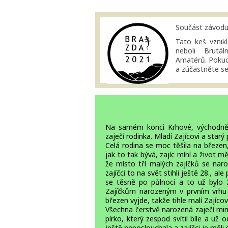
Součást závod
Tato keš vzni
neboli Brutá
Amatérů. Pokud 
a zúčastněte se 
Na samém konci Krhové, východně 
zaječí rodinka. Mladí Zajícovi a starý 
Celá rodina se moc těšila na březen,
jak to tak bývá, zajíc míní a život m
že místo tří malých zajíčků se naro
zajíčci to na svět stihli ještě 28., 
se těsně po půlnoci a to už bylo 2
Zajíčkům narozeným v prvním vrhu 
březen vyjde, takže tihle malí Zajíco
Všechna čerstvě narozená zaječí mi
pírko, který zespod svítil bíle a už
ještě neposlouchala a zajíčci je měli