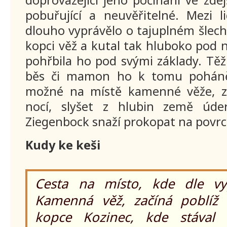
doprovázející jeho počínání ve zdejš
pobuřující a neuvěřitelné. Mezi l
dlouho vyprávělo o tajuplném šlecht
kopci věž a kutal tak hluboko pod ní,
pohřbila ho pod svými základy. Těžk
běs či mamon ho k tomu poháněl
možné na místě kamenné věže, z
nocí, slyšet z hlubin země úder
Ziegenbock snaží prokopat na povrc
Kudy ke keši
Cesta na místo, kde dle vyp
Kamenná věž, začíná poblíž 
kopce Kozinec, kde stával 