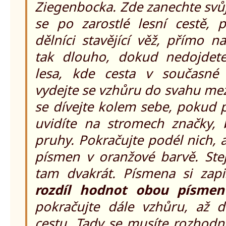
Ziegenbocka. Zde zanechte svůj
se po zarostlé lesní cestě, p
dělníci stavějící věž, přímo na
tak dlouho, dokud nedojdete
lesa, kde cesta v současné
vydejte se vzhůru do svahu me
se dívejte kolem sebe, pokud 
uvidíte na stromech značky, 
pruhy. Pokračujte podél nich, a
písmen v oranžové barvě. Stej
tam dvakrát. Písmena si zap
rozdíl hodnot obou písmen 
pokračujte dále vzhůru, až d
cestu. Tady se musíte rozhodn