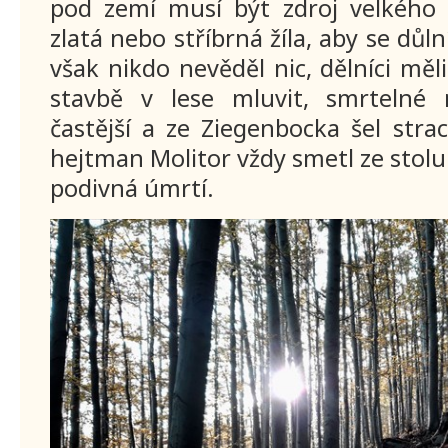
pod zemí musí být zdroj velkého 
zlatá nebo stříbrná žíla, aby se důlní 
však nikdo nevěděl nic, dělníci měl
stavbě v lese mluvit, smrtelné 
častější a ze Ziegenbocka šel strac
hejtman Molitor vždy smetl ze stolu
podivná úmrtí.