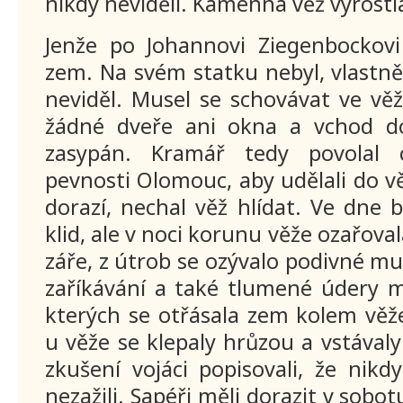
nikdy neviděli. Kamenná věž vyrostl
Jenže po Johannovi Ziegenbockovi
zem. Na svém statku nebyl, vlastn
neviděl. Musel se schovávat ve vě
žádné dveře ani okna a vchod do
zasypán. Kramář tedy povolal c
pevnosti Olomouc, aby udělali do vě
dorazí, nechal věž hlídat. Ve dne 
klid, ale v noci korunu věže ozařov
záře, z útrob se ozývalo podivné mu
zaříkávání a také tlumené údery ml
kterých se otřásala zem kolem věž
u věže se klepaly hrůzou a vstávaly
zkušení vojáci popisovali, že nik
nezažili. Sapéři měli dorazit v sobot