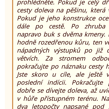
prohlédněte. Pokud je celý dř
cesty doleva na pěšinu, která
Pokud je jeho konstrukce ocel
dále po cestě. Po zhruba 
napravo buk s dvěma kmeny.
hodně rozedřenou kůru, ten vě
nápadných výstupků po již d
větvích. Za stromem odbo
pokračujte po náznaku cesty h
Jste skoro u cíle, ale ještě 
poslední indícii. Pokračujt
dobře se dívejte doleva, až uvi
v hůře přístupném terénu. Na 
dva letopočty napsané pod s