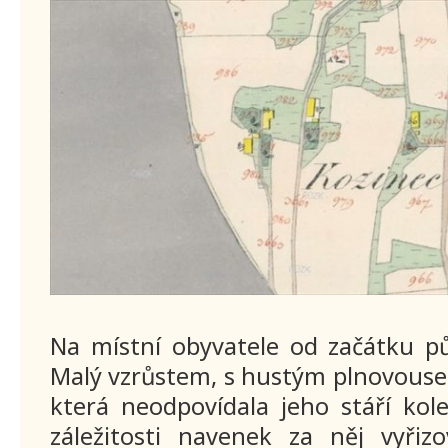
Na místní obyvatele od začátku pů
Malý vzrůstem, s hustým plnovousem
která neodpovídala jeho stáří kol
záležitosti navenek za něj vyřiz