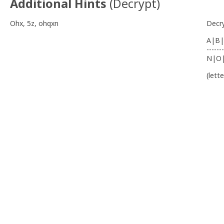
Additional Hints
(
Decrypt
)
Ohx, 5z, ohqxn
Decr
A|B|
-------
N|O
(lett