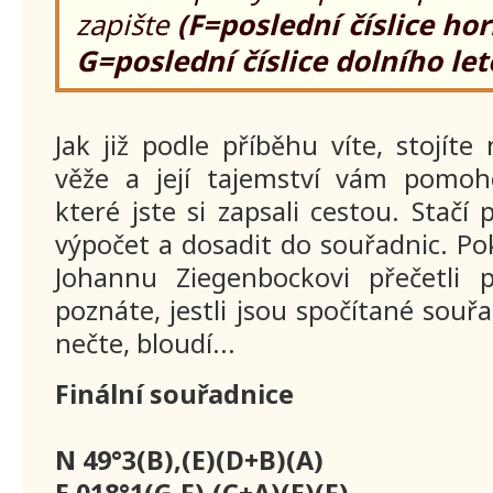
zapište
(F=poslední číslice ho
G=poslední číslice dolního le
Jak již podle příběhu víte, stojí
věže a její tajemství vám pomoho
které jste si zapsali cestou. Stačí
výpočet a dosadit do souřadnic. Pok
Johannu Ziegenbockovi přečetli 
poznáte, jestli jsou spočítané souř
nečte, bloudí...
Finální souřadnice
N 49°3(B),(E)(D+B)(A)
E 018°1(G-F),(C+A)(E)(F)