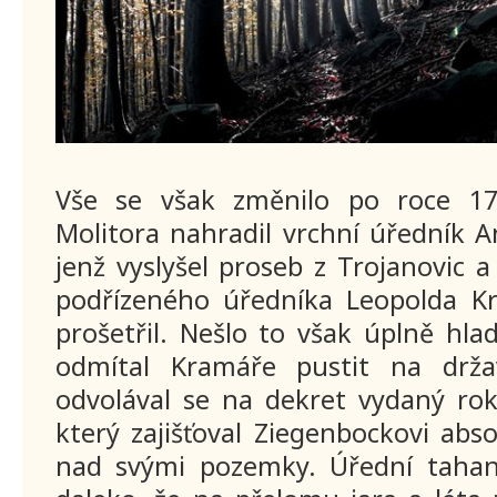
Vše se však změnilo po roce 17
Molitora nahradil vrchní úředník A
jenž vyslyšel proseb z Trojanovic a
podřízeného úředníka Leopolda K
prošetřil. Nešlo to však úplně hla
odmítal Kramáře pustit na drža
odvolával se na dekret vydaný ro
který zajišťoval Ziegenbockovi abs
nad svými pozemky. Úřední tahan