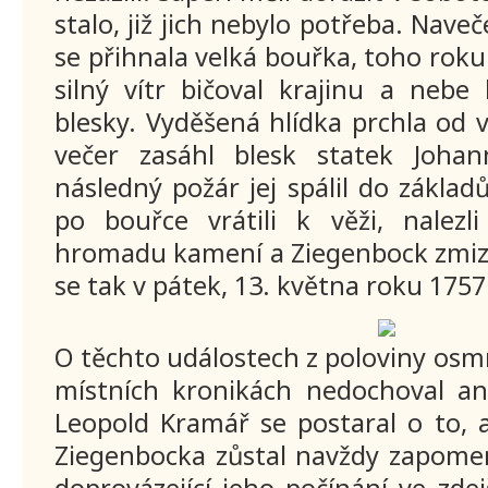
stalo, již jich nebylo potřeba. Nav
se přihnala velká bouřka, toho roku
silný vítr bičoval krajinu a nebe
blesky. Vyděšená hlídka prchla od 
večer zasáhl blesk statek Joha
následný požár jej spálil do základ
po bouřce vrátili k věži, nalez
hromadu kamení a Ziegenbock zmize
se tak v pátek, 13. května roku 1757
O těchto událostech z poloviny osmn
místních kronikách nedochoval a
Leopold Kramář se postaral o to, 
Ziegenbocka zůstal navždy zapomen