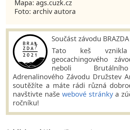
Mapa: ags.cuzk.cz
Foto: archiv autora
Součást závodu BRAZDA
Tato keš vznikla
geocachingového zá
neboli Brutálníh
Adrenalinového Závodu Družstev A
soutěžíte a máte rádi různá dobrod
navštivte naše
webové stránky
a zúč
ročníku!