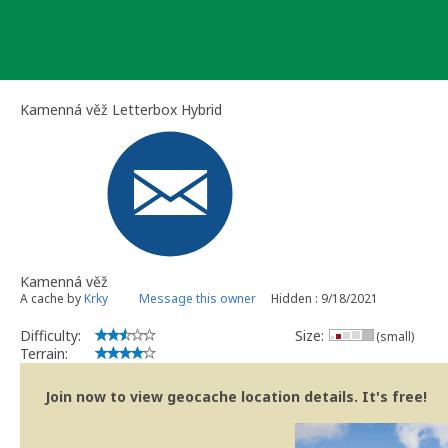
Skip
to
content
Kamenná věž Letterbox Hybrid
Kamenná věž
A cache by
Krky
Message this owner
Hidden : 9/18/2021
Difficulty:
Size:
(small)
Terrain:
Join now to view geocache location details. It's free!