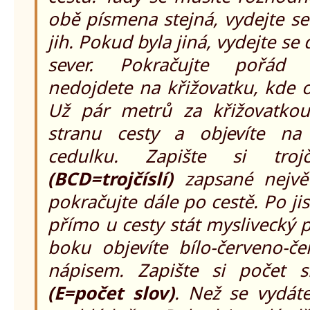
obě písmena stejná, vydejte se
jih. Pokud byla jiná, vydejte se
sever. Pokračujte pořád
nedojdete na křižovatku, kde 
Už pár metrů za křižovatkou
stranu cesty a objevíte na
cedulku. Zapište si trojč
(BCD=trojčíslí)
zapsané nejvě
pokračujte dále po cestě. Po ji
přímo u cesty stát myslivecký
boku objevíte bílo-červeno-č
nápisem. Zapište si počet s
(E=počet slov)
. Než se vydáte