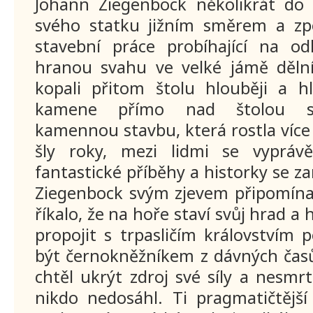
Johann Ziegenbock několikrát do
svého statku jižním směrem a zpo
stavební práce probíhající na od
hranou svahu ve velké jámě děln
kopali přitom štolu hlouběji a h
kamene přímo nad štolou st
kamennou stavbu, která rostla více 
šly roky, mezi lidmi se vyprávě
fantastické příběhy a historky se
Ziegenbock svým zjevem připomínal
říkalo, že na hoře staví svůj hrad a 
propojit s trpasličím královstvím
být černokněžníkem z dávných čas
chtěl ukrýt zdroj své síly a nesmrt
nikdo nedosáhl. Ti pragmatičtější