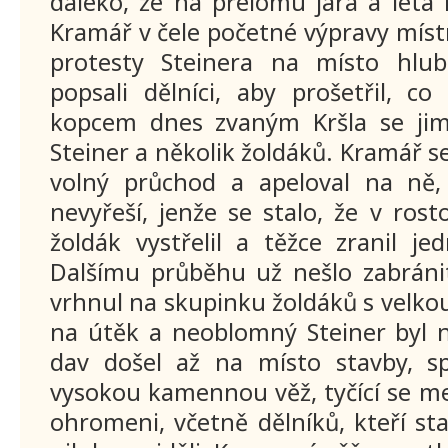
daleko, že na přelomu jara a léta
Kramář v čele početné výpravy místn
protesty Steinera na místo hlub
popsali dělníci, aby prošetřil, c
kopcem dnes zvaným Kršla se jim
Steiner a několik žoldáků. Kramář s
volný průchod a apeloval na ně,
nevyřeší, jenže se stalo, že v ros
žoldák vystřelil a těžce zranil j
Dalšímu průběhu už nešlo zabránit
vrhnul na skupinku žoldáků s velkou
na útěk a neoblomný Steiner byl n
dav došel až na místo stavby, s
vysokou kamennou věž, tyčící se mez
ohromeni, včetně dělníků, kteří s