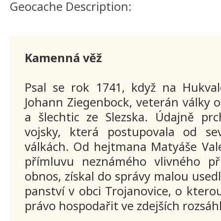
Geocache Description:
Kamenná věž
Psal se rok 1741, když na Hukvald
Johann Ziegenbock, veterán války o
a šlechtic ze Slezska. Údajně pr
vojsky, která postupovala od se
válkách. Od hejtmana Matyáše Vale
přímluvu neznámého vlivného př
obnos, získal do správy malou usedl
panství v obci Trojanovice, o kterou
právo hospodařit ve zdejších rozsáhl