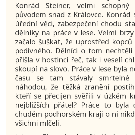
Konrád Steiner, velmi schopný
původem snad z Královce. Konrád s
úřední věci, zabezpečení chodu st
dělníky na práce v lese. Velmi brzy
začalo šuškat, že uprostřed kopců
podivného. Dělníci o tom nechtěli
přišla v hostinci řeč, tak i veselí chl
skoupí na slovo. Práce v lese byla 
času se tam stávaly smrtelné 
náhodou, že těžká zranění postih
kteří se přecijen svěřili v úzkém
nejbližších přátel? Práce to byla
chudém podhorském kraji o ni nikdo 
všichni mlčeli.