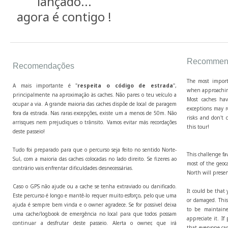
lançado...
agora é contigo !
Recommend
Recomendações
The most import
A mais importante é "
respeita o código de estrada
",
when approaching
principalmente na aproximação às caches. Não pares o teu veículo a
Most caches hav
ocupar a via. A grande maioria das caches dispõe de local de paragem
exceptions may r
fora da estrada. Nas raras excepções, existe um a menos de 50m. Não
risks and don't c
arrisques nem prejudiques o trânsito. Vamos evitar más recordações
this tour!
deste passeio!
Tudo foi preparado para que o percurso seja feito no sentido Norte-
This challenge fa
Sul, com a maioria das caches colocadas no lado direito. Se fizeres ao
most of the geoca
contrário vais enfrentar dificuldades desnecessárias.
North will presen
Caso o GPS não ajude ou a cache se tenha extraviado ou danificado.
It could be that 
Este percurso é longo e mantê-lo requer muito esforço, pelo que uma
or damaged. This 
ajuda é sempre bem vinda e o owner agradece. Se for possivel deixa
to be maintaine
uma cache/logbook de emergência no local para que todos possam
appreciate it. I
continuar a desfrutar deste passeio. Alerta o owner, que irá
that everyone can