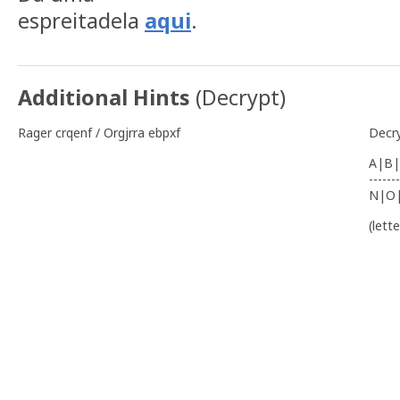
espreitadela
aqui
.
Additional Hints
(
Decrypt
)
Rager crqenf / Orgjrra ebpxf
Decr
A|B|
-------
N|O
(lett