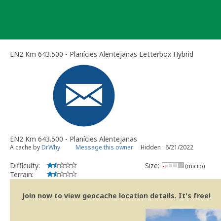
Skip
to
content
EN2 Km 643.500 - Planícies Alentejanas Letterbox Hybrid
EN2 Km 643.500 - Planícies Alentejanas
A cache by
DrWhy
Message this owner
Hidden : 6/21/2022
Difficulty:
Size:
(micro)
Terrain:
Join now to view geocache location details. It's free!