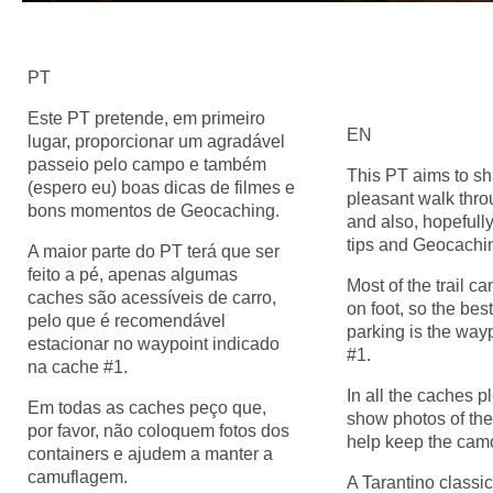
PT
Este PT pretende, em primeiro
EN
lugar, proporcionar um agradável
passeio pelo campo e também
This PT aims to sha
(espero eu) boas dicas de filmes e
pleasant walk throu
bons momentos de Geocaching.
and also, hopefull
tips and Geocachi
A maior parte do PT terá que ser
feito a pé, apenas algumas
Most of the trail c
caches são acessíveis de carro,
on foot, so the best
pelo que é recomendável
parking is the way
estacionar no waypoint indicado
#1.
na cache #1.
In all the caches p
Em todas as caches peço que,
show photos of the
por favor, não coloquem fotos dos
help keep the cam
containers e ajudem a manter a
camuflagem.
A Tarantino classic