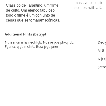
massive collection 
Clássico de Tarantino, um filme
scenes, with a fabu
de culto. Um elenco fabuloso,
todo o filme é um conjunto de
cenas que se tornaram icónicas.
Additional Hints
(
Decrypt
)
Ntneenqn n hz neohfgb. Noeve pbz phvqnqb.
Decr
Fgenccrq gb n ohfu. Bcra jvgu pner.
A|B|
-------
N|O
(lett