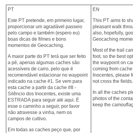
PT
EN
Este PT pretende, em primeiro lugar,
This PT aims to shar
proporcionar um agradável passeio
pleasant walk throu
pelo campo e também (espero eu)
also, hopefully, go
boas dicas de filmes e bons
Geocaching momen
momentos de Geocaching.
Most of the trail c
A maior parte do PT terá que ser feito
foot, so the best op
a pé, apenas algumas caches são
the waypoint on cac
acessíveis de carro, pelo que é
coming from cache 
recomendável estacionar no waypoint
Inocentes, please f
indicado na cache #1. Se vem para
not cross the fields.
esta cache a partir da cache #8 -
In all the caches p
Silêncio dos Inocentes, existe uma
photos of the conta
ESTRADA para seguir até aqui. É
keep the camoufla
esse o caminho a seguir, por favor
não atravesse a vinha, nem os
campos de cultivo.
Em todas as caches peço que, por