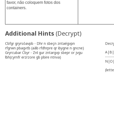
favor, não coloquem fotos dos
containers.
Additional Hints
(
Decrypt
)
Cbfgr gryrsóavpb - Dhr n sbeçn zntaégvpn
Decr
rfgrwn pbagvtb (aãb rfdhrpre qr ibygne n gncne)
A|B|
Gryrcubar Cbyr - Znl gur zntargvp sbepr or jvgu
-------
lbh(cyrnfr erzrzore gb pbire ntnva)
N|O
(lett