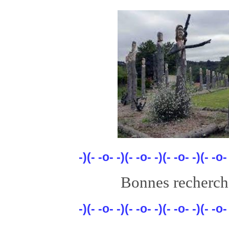
-)(- -o- -)(- -o- -)(- -o- -)(- -o-
Bonnes recherch
-)(- -o- -)(- -o- -)(- -o- -)(- -o-