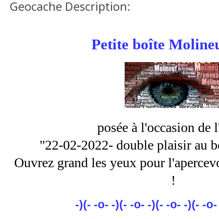
Geocache Description:
Petite boîte Moline
posée à l'occasion de l
"22-02-2022- double plaisir au b
Ouvrez grand les yeux pour l'apercevo
!
-)(- -o- -)(- -o- -)(- -o- -)(- -o-