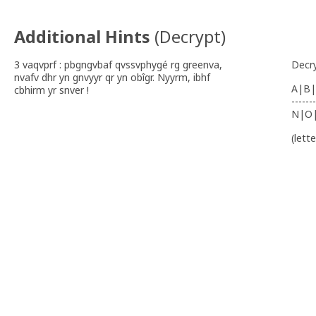
Additional Hints
(
Decrypt
)
3 vaqvprf : pbgngvbaf qvssvphygé rg greenva,
Decr
nvafv dhr yn gnvyyr qr yn obîgr. Nyyrm, ibhf
A|B|
cbhirm yr snver !
-------
N|O
(lett