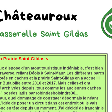
a Prairie Saint Gildas <
x dispose d'un atout touristique indéniable, c'est bien
traverse, reliant Déols à Saint-Maur. Les différents parcs
otés en caches et la prairie Saint-Gildas en a accueilli
ufalolife entre 2016 et 2017. Mais celles-ci ont
é archivées depuis, tout comme les anciennes caches
re" posées jadis par robindesboisindre36...
Maur, quel dommage de constater désormais le néant
idée de poser un circuit dans cet endroit où je vais
nc en tête depuis un moment. J'ai décidé de franchir le