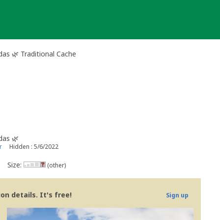
das 🌿 Traditional Cache
das 🌿
r
Hidden : 5/6/2022
Size:
(other)
n details. It's free!
Sign up