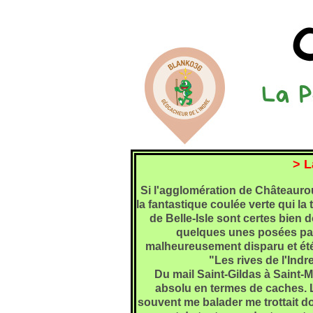
> L
Si l'agglomération de Châteaurou
la fantastique coulée verte qui la 
de Belle-Isle sont certes bien d
quelques unes posées par B
malheureusement disparu et ét
"Les rives de l'Ind
Du mail Saint-Gildas à Saint-
absolu en termes de caches. L'
souvent me balader me trottait do