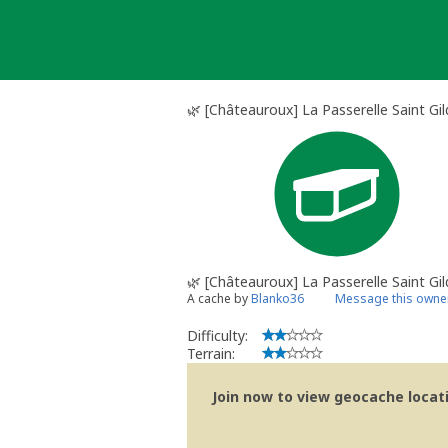
Skip
to
content
🌿 [Châteauroux] La Passerelle Saint Gil
🌿 [Châteauroux] La Passerelle Saint Gil
A cache by
Blanko36
Message this owne
Difficulty:
Terrain:
Join now to view geocache locatio